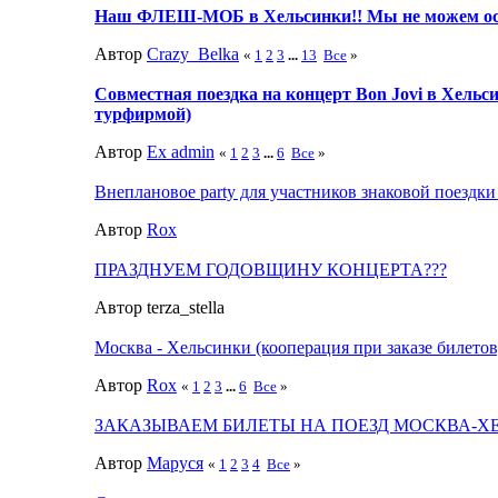
Наш ФЛЕШ-МОБ в Хельсинки!! Мы не можем ос
Автор
Crazy_Belka
«
1
2
3
...
13
Все
»
Совместная поездка на концерт Bon Jovi в Хельс
турфирмой)
Автор
Ex admin
«
1
2
3
...
6
Все
»
Внеплановое party для участников знаковой поездки 
Автор
Rox
ПРАЗДНУЕМ ГОДОВЩИНУ КОНЦЕРТА???
Автор terza_stella
Москва - Хельсинки (кооперация при заказе билетов
Автор
Rox
«
1
2
3
...
6
Все
»
ЗАКАЗЫВАЕМ БИЛЕТЫ НА ПОЕЗД МОСКВА-ХЕ
Автор
Маруся
«
1
2
3
4
Все
»