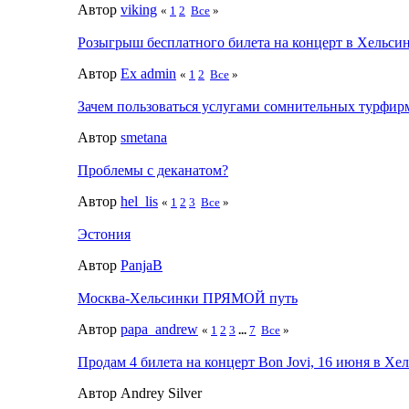
Автор
viking
«
1
2
Все
»
Розыгрыш бесплатного билета на концерт в Хельсин
Автор
Ex admin
«
1
2
Все
»
Зачем пользоваться услугами сомнительных турфир
Автор
smetana
Проблемы с деканатом?
Автор
hel_lis
«
1
2
3
Все
»
Эстония
Автор
PanjaB
Москва-Хельсинки ПРЯМОЙ путь
Автор
papa_andrew
«
1
2
3
...
7
Все
»
Продам 4 билета на концерт Bon Jovi, 16 июня в Хе
Автор Andrey Silver