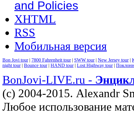
and Policies
XHTML
RSS
Мобильная версия
Bon Jovi tour
|
7800 Fahrenheit tour
|
SWW tour
|
New Jersey tour
|
K
night tour
|
Bounce tour
|
HAND tour
|
Lost Highway tour
|
Поклонн
BonJovi-LIVE.ru -
Энцикл
(c) 2004-2015. Alexandr S
Любое использование мат