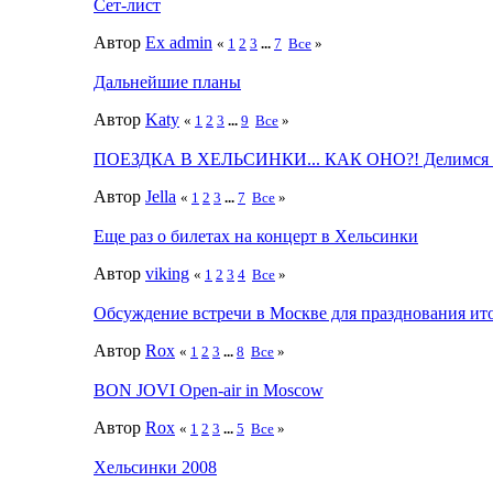
Сет-лист
Автор
Ex admin
«
1
2
3
...
7
Все
»
Дальнейшие планы
Автор
Katy
«
1
2
3
...
9
Все
»
ПОЕЗДКА В ХЕЛЬСИНКИ... КАК ОНО?! Делимся в
Автор
Jella
«
1
2
3
...
7
Все
»
Еще раз о билетах на концерт в Хельсинки
Автор
viking
«
1
2
3
4
Все
»
Обсуждение встречи в Москве для празднования ит
Автор
Rox
«
1
2
3
...
8
Все
»
BON JOVI Open-air in Moscow
Автор
Rox
«
1
2
3
...
5
Все
»
Хельсинки 2008