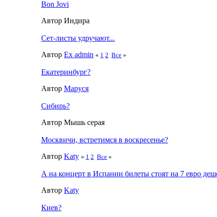
Bon Jovi
Автор Индира
Сет-листы удручают...
Автор
Ex admin
«
1
2
Все
»
Екатеринбург?
Автор
Маруся
Сибирь?
Автор Мышь серая
Москвичи, встретимся в воскресенье?
Автор
Katy
«
1
2
Все
»
А на концерт в Испании билеты стоят на 7 евро деше
Автор
Katy
Киев?