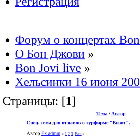
Регистрация
Форум о концертах Bon
О Бон Джови
»
Bon Jovi live
»
Хельсинки 16 июня 20
Страницы: [
1
]
Тема
/
Автор
Спец. тема для отзывов о турфирме "Визит".
Автор
Ex admin
«
1
2
3
Все
»