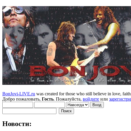
BonJovi-LIVE.ru
was created for those who still believe in love, faith,
Добро пожаловать,
Гость
. Пожалуйста,
войдите
или
зарегистр
Новости: