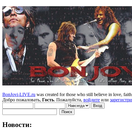
BonJovi-LIVE.ru
was created for those who still believe in love, faith,
Добро пожаловать,
Гость
. Пожалуйста,
войдите
или
зарегистр
Новости: