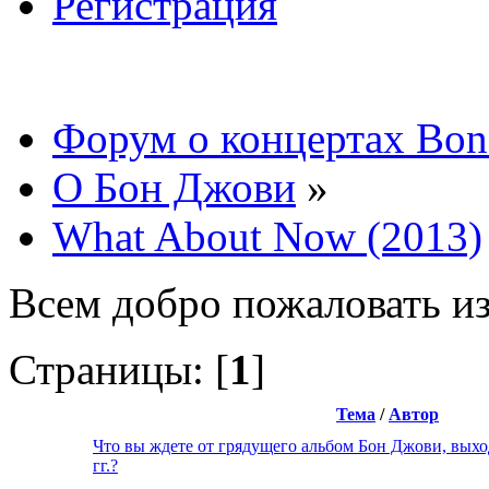
Регистрация
Форум о концертах Bon
О Бон Джови
»
What About Now (2013)
Всем добро пожаловать из
Страницы: [
1
]
Тема
/
Автор
Что вы ждете от грядущего альбом Бон Джови, выхо
гг.?