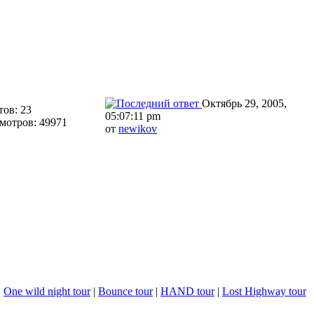
Октябрь 29, 2005,
тов: 23
05:07:11 pm
мотров: 49971
от
newikov
|
One wild night tour
|
Bounce tour
|
HAND tour
|
Lost Highway tour