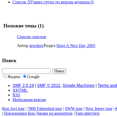
Список ЛУчших групп по версии журнала Q
Похожие темы (1)
Список синглов
Автор
newikov
Раздел
Have A Nice Day 2005
Поиск
Яндекс
Google
SMF 2.0.19
|
SMF © 2011
,
Simple Machines
|
Terms and
XHTML
RSS
Мобильная версия
Bon Jovi tour
|
7800 Fahrenheit tour
|
SWW tour
|
New Jersey tour
|
K
|
Поклонники Бон Джови на концертах
|
Fans interview