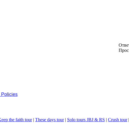
Отве
Прос
 Policies
eep the faith tour
|
These days tour
|
Solo tours JBJ & RS
|
Crush tour