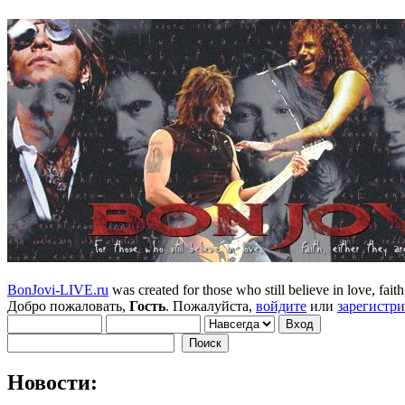
BonJovi-LIVE.ru
was created for those who still believe in love, faith,
Добро пожаловать,
Гость
. Пожалуйста,
войдите
или
зарегистр
Новости: