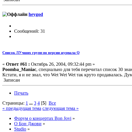
heygod
Сообщений: 31
Список ЛУчших групп по версии журнала Q
«
Ответ #61 :
Октябрь 26, 2004, 09:32:44 pm »
Poomba_Maniac
, специально для тебя перечитал список 30 зна
Кстати, я и не знал, что Wet Wet Wet так круто продавалась. Ду
Записан
Печать
Страницы:
1
...
3
4
[
5
]
Все
« предыдущая тема
следующая тема »
Форум о концертах Bon Jovi
»
О Бон Джови
»
Studio
»