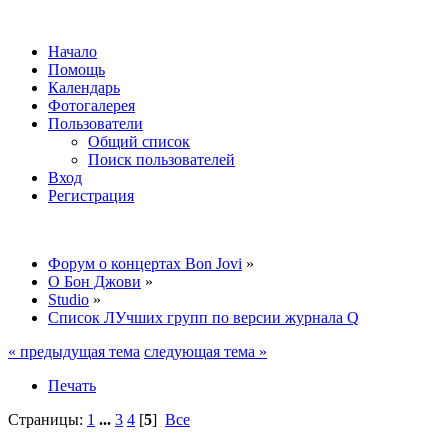
Начало
Помощь
Календарь
Фотогалерея
Пользователи
Общий список
Поиск пользователей
Вход
Регистрация
Форум о концертах Bon Jovi
»
О Бон Джови
»
Studio
»
Список ЛУчших групп по версии журнала Q
« предыдущая тема
следующая тема »
Печать
Страницы:
1
...
3
4
[
5
]
Все