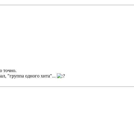
ю точно.
мал, "группа одного хита"...