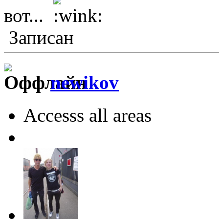
вот...
Записан
newikov
Accesss all areas