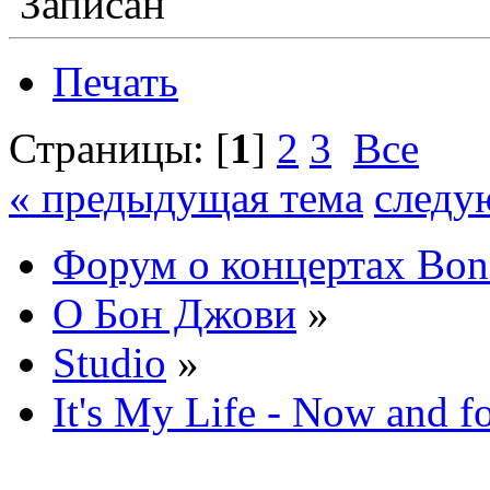
Записан
Печать
Страницы: [
1
]
2
3
Все
« предыдущая тема
следу
Форум о концертах Bon
О Бон Джови
»
Studio
»
It's My Life - Now and f