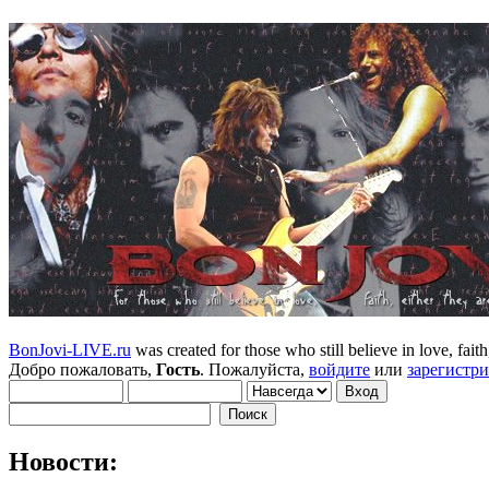
BonJovi-LIVE.ru
was created for those who still believe in love, faith,
Добро пожаловать,
Гость
. Пожалуйста,
войдите
или
зарегистр
Новости: