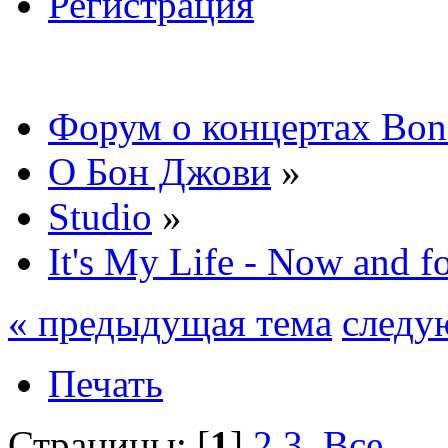
Регистрация
Форум о концертах Bon
О Бон Джови
»
Studio
»
It's My Life - Now and f
« предыдущая тема
следу
Печать
Страницы: [
1
]
2
3
Все