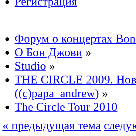
Регистрация
Форум о концертах Bon
О Бон Джови
»
Studio
»
THE CIRCLE 2009. Нов
((c)papa_andrew)
»
The Circle Tour 2010
« предыдущая тема
следу