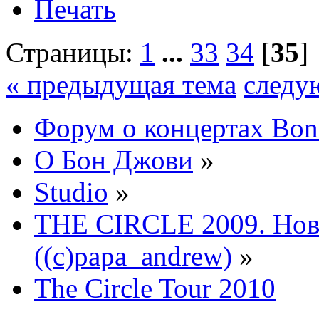
Печать
Страницы:
1
...
33
34
[
35
]
« предыдущая тема
следу
Форум о концертах Bon
О Бон Джови
»
Studio
»
THE CIRCLE 2009. Нов
((c)papa_andrew)
»
The Circle Tour 2010