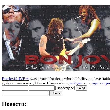
BonJovi-LIVE.ru
was created for those who still believe in love, faith,
Добро пожаловать,
Гость
. Пожалуйста,
войдите
или
зарегистр
Новости: