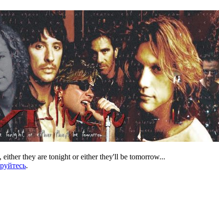
 either they are tonight or either they'll be tomorrow...
ируйтесь
.