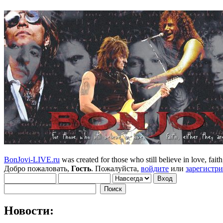
BonJovi-LIVE.ru
was created for those who still believe in love, faith,
Добро пожаловать,
Гость
. Пожалуйста,
войдите
или
зарегистр
Новости: