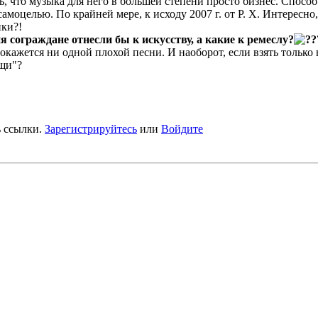
 что музыка для него в большей степени просто бизнес. Способ
самоцелью. По крайней мере, к исходу 2007 г. от Р. Х. Интересн
ики?!
ия сограждане отнесли бы к искусству, а какие к ремеслу?
окажется ни одной плохой песни. И наоборот, если взять только
ещи"?
ь ссылки.
Зарегистрируйтесь
или
Войдите