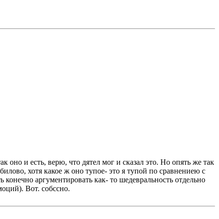
к оно и есть, верю, что дятел мог и сказал это. Но опять же так
убилово, хотя какое ж оно тупое- это я тупой по сравнениею с
ь конечно аргументировать как- то шедевральность отдельно
оций). Вот. собссно.