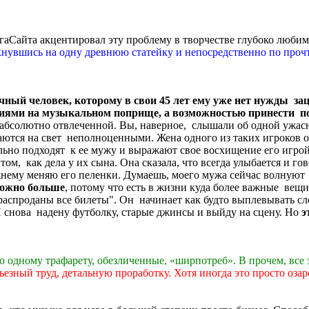
МегаСайта акцентировал эту проблему в творчестве глубоко люби
ткнувшись на одну древнюю статейку и непосредственно по про
чный человек, которому в свои 45 лет ему уже нет нужды за
ниями на музыкальном поприще, а возможностью принести по
ся абсолютно отвлеченной. Вы, наверное, слышали об одной ужа
аются на свет неполноценными. Жена одного из таких игроков
льно подходят к ее мужу и выражают свое восхищение его игрой
ом, как дела у их сына. Она сказала, что всегда улыбается и гов
прежнему меняю его пеленки. Думаешь, моего мужа сейчас волную
можно больше
, потому что есть в жизни куда более важные вещи
аспроданы все билеты". Он начинает как будто выплевывать сло
 снова надену футболку, старые джинсы и выйду на сцену. Но
э
о одному трафарету, обезличенные, «ширпотреб». В прочем, вс
езный труд, детальную проработку. Хотя иногда это просто озар