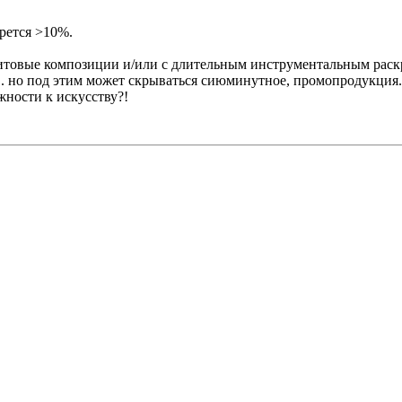
рется >10%.
 хитовые композиции и/или с длительным инструментальным рас
 но под этим может скрываться сиюминутное, промопродукция.. а
жности к искусству?!