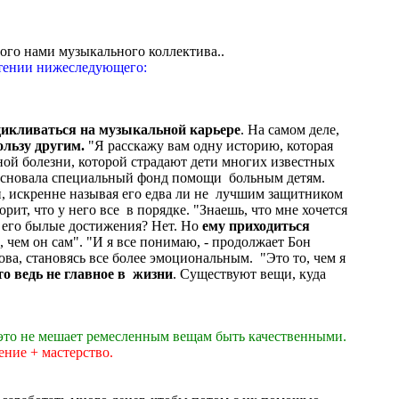
мого нами музыкального коллектива..
чтении нижеследующего:
цикливаться на музыкальной карьере
. На самом деле,
льзу другим.
"Я расскажу вам одну историю, которая
сной болезни, которой страдают дети многих известных
 основала специальный фонд помощи больным детям.
, искренне называя его едва ли не лучшим защитником
орит, что у него все в порядке. "Знаешь, что мне хочется
т его былые достижения? Нет. Но
ему приходиться
, чем он сам". "И я все понимаю, - продолжает Бон
ва, становясь все более эмоциональным. "Это то, чем я
то ведь не главное в жизни
. Существуют вещи, куда
е это не мешает ремесленным вещам быть качественными.
ение + мастерство.