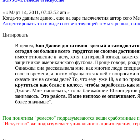
BON JOVI: Ремесло vs Искусство
«
:
Март 14, 2011, 07:43:52 am »
Когда-то давным давно.. еще на заре тысячелетия автор сего 
Акцентировать это в виде соответствующей темы я решил, на
Цитировать
В целом,
Бон Джови достаточно зрелый и самодостато
сегодня он больше всего гордится не своими достиже
имеет отношение к делу, хотя, на первый взгляд, кажет
защитников американского футбола. Проще говоря, рожд
Однажды она рассказывала мне, как многие люди специа
своего времени, а потом обращаются к ней с вопросами о т
сказать им на самом деле? То, что ему уже 18, а я по-
крутиться как белке в колесе, чтобы заработать как 
Джови. Мне наплевать, что на ближайшие 10 концертов р
занимаюсь.
Это работа. И мне неплохо ее оплачивают.
Я
более значимые".
Под понятием "ремесло" подразумеваются вещи сработанные п
"Искусство" же подразумевает уникальность произведения, серь