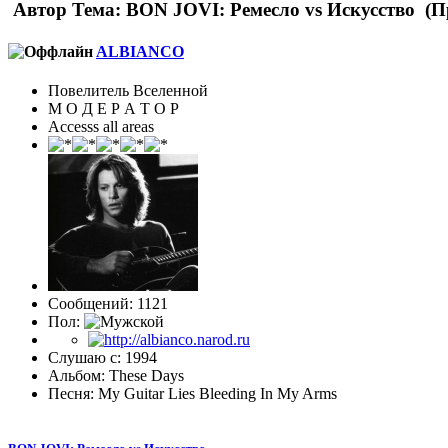
Автор
Тема: BON JOVI: Ремесло vs Искусство (П
ALBIANCO
Повелитель Вселенной
М О Д Е Р А Т О Р
Accesss all areas
Сообщений: 1121
Пол:
Слушаю с: 1994
Альбом: These Days
Песня: My Guitar Lies Bleeding In My Arms