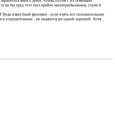
 заработать много денег, чтобы потом с их помощью
о, если бы труд этот был крайне малоприбыльным, стали б
Ведь известный феномен - если взять все положительные
 все отрицательные - не окажется ни одной хорошей. Хотя