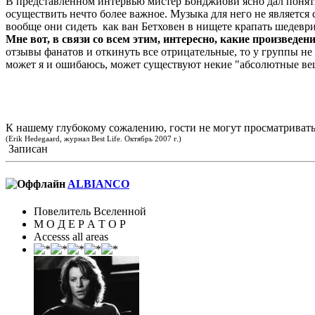
В представленном интервью мистер Бонджиови ясно дал понять,
осуществить нечто более важное. Музыка для него не является 
вообще они сидеть как ван Бетховен в нищете крапать шедевр
Мне вот, в связи со всем этим, интересно, какие произведен
отзывы фанатов и откинуть все отрицательные, то у группы не 
может я и ошибаюсь, может существуют некие "абсолютные в
К нашему глубокому сожалению, гости не могут просматриват
(Erik Hedegaard, журнал Best Life. Октябрь 2007 г.)
Записан
ALBIANCO
Повелитель Вселенной
М О Д Е Р А Т О Р
Accesss all areas