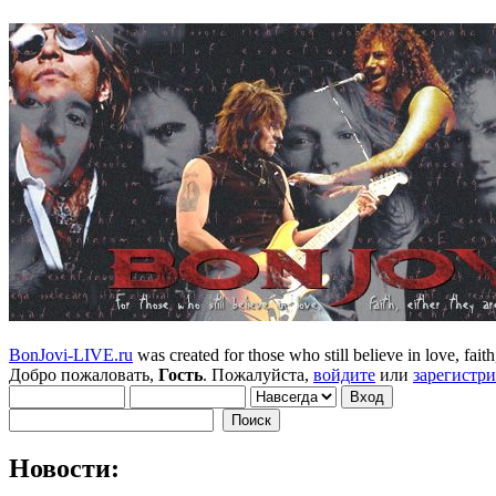
BonJovi-LIVE.ru
was created for those who still believe in love, faith,
Добро пожаловать,
Гость
. Пожалуйста,
войдите
или
зарегистр
Новости: