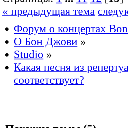
« предыдущая тема
следу
Форум о концертах Bon
О Бон Джови
»
Studio
»
Какая песня из реперту
соответствует?