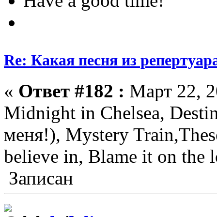
Have a good time!
Re: Какая песня из репертуара
«
Ответ #182 :
Март 22, 2
Midnight in Chelsea, Dest
меня!), Mystery Train,The
believe in, Blame it on the 
Записан