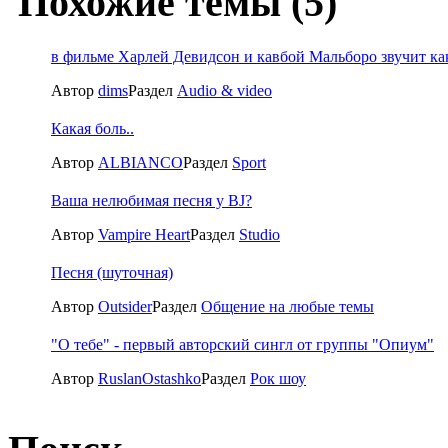
Похожие темы (5)
в фильме Харлей Девидсон и кавбой Мальборо звучит ка
Автор
dims
Раздел
Audio & video
Какая боль..
Автор
ALBIANCO
Раздел
Sport
Ваша нелюбимая песня у BJ?
Автор
Vampire Heart
Раздел
Studio
Песня (шуточная)
Автор
Outsider
Раздел
Общение на любые темы
"О тебе" - первый авторский сингл от группы "Опиум"
Автор
RuslanOstashko
Раздел
Рок шоу