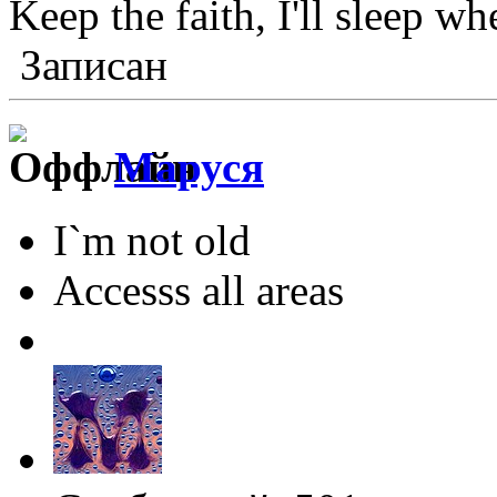
Keep the faith, I'll sleep wh
Записан
Маруся
I`m not old
Accesss all areas