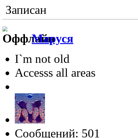
Записан
Маруся
I`m not old
Accesss all areas
Сообщений: 501