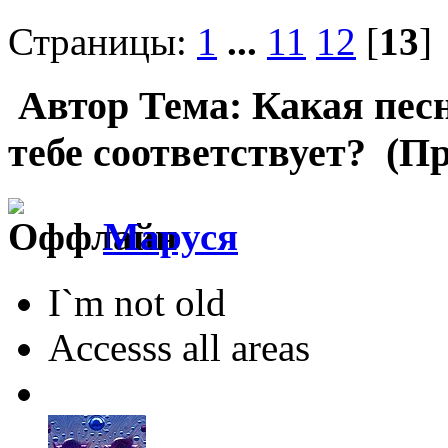
Страницы:
1
...
11
12
[
13
Автор
Тема: Какая песн
тебе соответствует? (Пр
Маруся
I`m not old
Accesss all areas