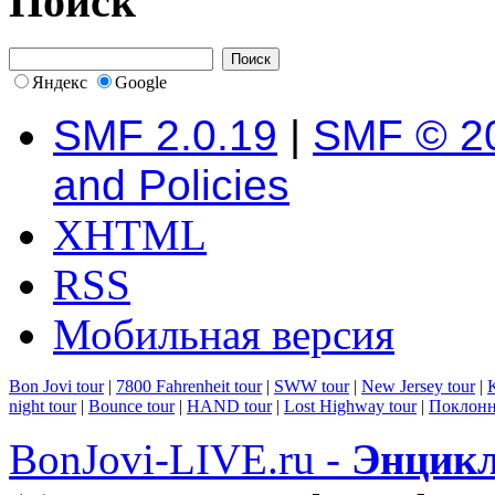
Поиск
Яндекс
Google
SMF 2.0.19
|
SMF © 2
and Policies
XHTML
RSS
Мобильная версия
Bon Jovi tour
|
7800 Fahrenheit tour
|
SWW tour
|
New Jersey tour
|
K
night tour
|
Bounce tour
|
HAND tour
|
Lost Highway tour
|
Поклонн
BonJovi-LIVE.ru -
Энцикл