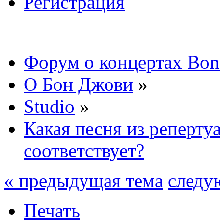
Регистрация
Форум о концертах Bon
О Бон Джови
»
Studio
»
Какая песня из реперту
соответствует?
« предыдущая тема
следу
Печать