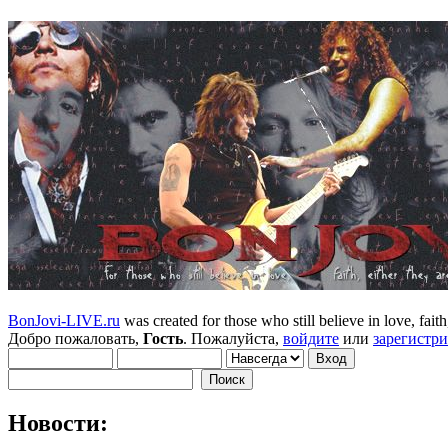
BonJovi-LIVE.ru
was created for those who still believe in love, faith,
Добро пожаловать,
Гость
. Пожалуйста,
войдите
или
зарегистр
Новости: