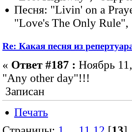
Песня: "Livin' on a Pray
"Love's The Only Rule", 
Re: Какая песня из репертуара
«
Ответ #187 :
Ноябрь 11,
"Any other day"!!!
Записан
Печать
Страницы:
1
...
11
12
[
13