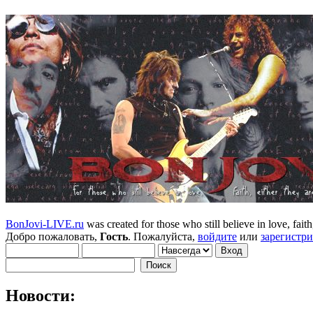
BonJovi-LIVE.ru
was created for those who still believe in love, faith,
Добро пожаловать,
Гость
. Пожалуйста,
войдите
или
зарегистр
Новости: