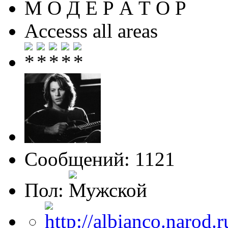
М О Д Е Р А Т О Р
Accesss all areas
Сообщений: 1121
Пол: