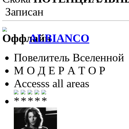
Записан
ALBIANCO
Повелитель Вселенной
М О Д Е Р А Т О Р
Accesss all areas