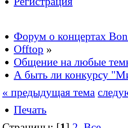
Регистрация
Форум о концертах Bon
Offtop
»
Общение на любые тем
А быть ли конкурсу "М
« предыдущая тема
следу
Печать
Страницы: [
1
]
2
Все