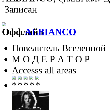
Записан
ALBIANCO
Повелитель Вселенной
М О Д Е Р А Т О Р
Accesss all areas