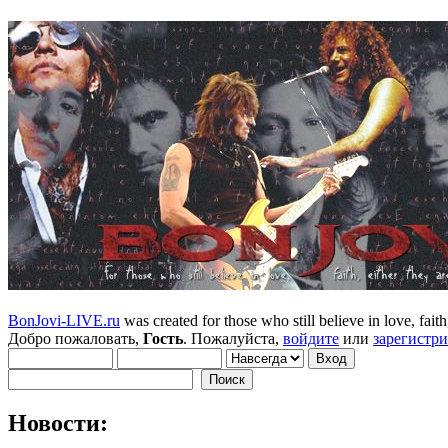
BonJovi-LIVE.ru
was created for those who still believe in love, faith,
Добро пожаловать,
Гость
. Пожалуйста,
войдите
или
зарегистр
Новости: