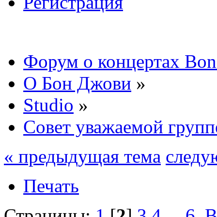
Регистрация
Форум о концертах Bon
О Бон Джови
»
Studio
»
Совет уважаемой группе
« предыдущая тема
следу
Печать
Страницы:
1
[
2
]
3
4
...
6
В