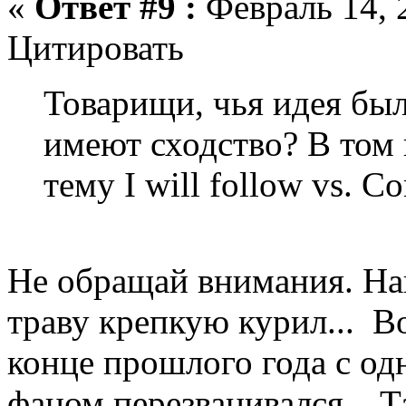
«
Ответ #9 :
Февраль 14, 
Цитировать
Товарищи, чья идея был
имеют сходство? В том 
тему I will follow vs. C
Не обращай внимания. Н
траву крепкую курил... В
конце прошлого года с о
фаном перезванивался... Т