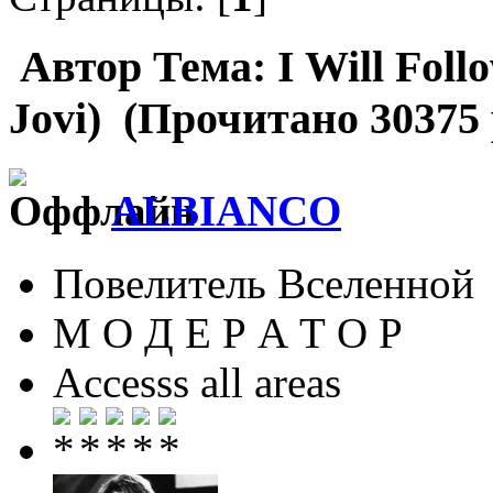
Автор
Тема: I Will Foll
Jovi) (Прочитано 30375 
ALBIANCO
Повелитель Вселенной
М О Д Е Р А Т О Р
Accesss all areas