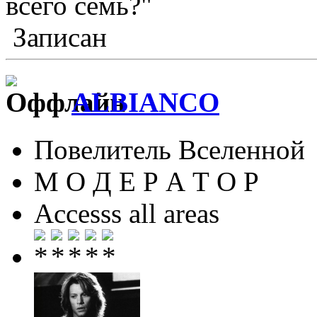
всего семь?"
Записан
ALBIANCO
Повелитель Вселенной
М О Д Е Р А Т О Р
Accesss all areas