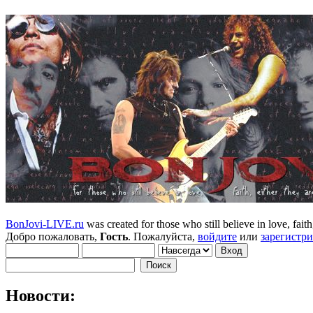
BonJovi-LIVE.ru
was created for those who still believe in love, faith,
Добро пожаловать,
Гость
. Пожалуйста,
войдите
или
зарегистр
Новости: