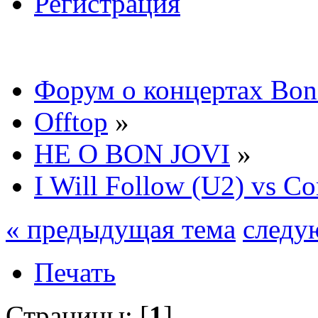
Регистрация
Форум о концертах Bon
Offtop
»
НЕ О BON JOVI
»
I Will Follow (U2) vs Co
« предыдущая тема
следу
Печать
Страницы: [
1
]