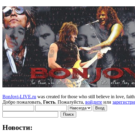
BonJovi-LIVE.ru
was created for those who still believe in love, faith,
Добро пожаловать,
Гость
. Пожалуйста,
войдите
или
зарегистр
Новости: