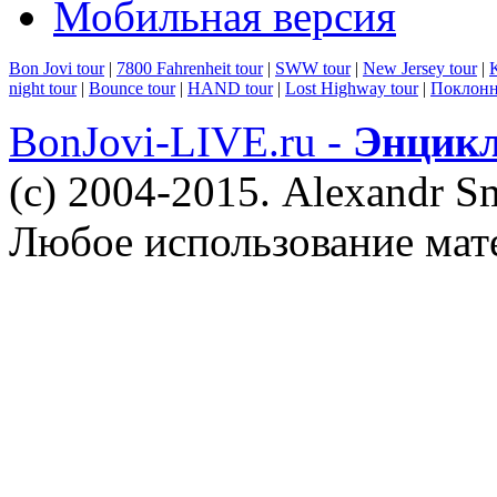
Мобильная версия
Bon Jovi tour
|
7800 Fahrenheit tour
|
SWW tour
|
New Jersey tour
|
K
night tour
|
Bounce tour
|
HAND tour
|
Lost Highway tour
|
Поклонн
BonJovi-LIVE.ru -
Энцикл
(c) 2004-2015. Alexandr S
Любое использование мат