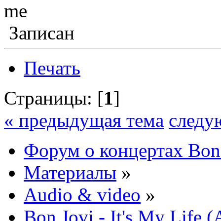
me
Записан
Печать
Страницы: [
1
]
« предыдущая тема
следу
Форум о концертах Bon
Материалы
»
Audio & video
»
Bon Jovi - It's My Life (