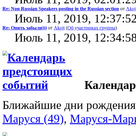
Re: Non Russian Speakers posting in the Russian section
от
Akoj
Июль 11, 2019, 12:37:5
Re: Опять забыли)))
от
Akoji
(
Об участниках группы
)
Июль 11, 2019, 12:34:5
Календар
Ближайшие дни рождения
Маруся (49)
,
Маруся-Мари