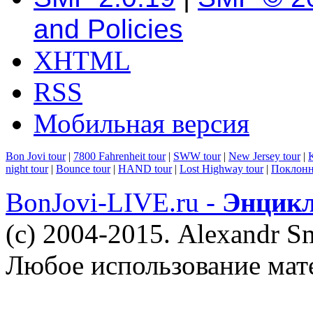
and Policies
XHTML
RSS
Мобильная версия
Bon Jovi tour
|
7800 Fahrenheit tour
|
SWW tour
|
New Jersey tour
|
K
night tour
|
Bounce tour
|
HAND tour
|
Lost Highway tour
|
Поклонн
BonJovi-LIVE.ru -
Энцикл
(c) 2004-2015. Alexandr S
Любое использование мат