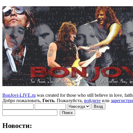
BonJovi-LIVE.ru
was created for those who still believe in love, faith,
Добро пожаловать,
Гость
. Пожалуйста,
войдите
или
зарегистр
Новости: