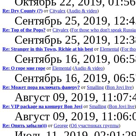
Октябрь 22, 2019, 01:5
Re: Dry County (?)
от
Cityalex
(
Audio & video
)
Сентябрь 25, 2019, 12:
Re: Top of the Pops?
от
Cityalex
(
For those who don't speak Russi
Сентябрь 25, 2019, 12:
Re: Stranger in this Town, Richie at his best
от
Elemental
(
For tho
Сентябрь 16, 2019, 06:
Re: О горе мне горе
от
Elemental
(
Audio & video
)
Сентябрь 16, 2019, 06:
Re: Может пора включать фанеру?
от
Smalling
(
Bon Jovi live
)
Август 09, 2019, 11:07:
Re: VIP package на концерт Bon Jovi
от
Smalling
(
Bon Jovi live
)
Август 09, 2019, 11:06:
Re: Опять забыли)))
от
George
(
Об участниках группы
)
Июль 11, 2019, 02:01:2