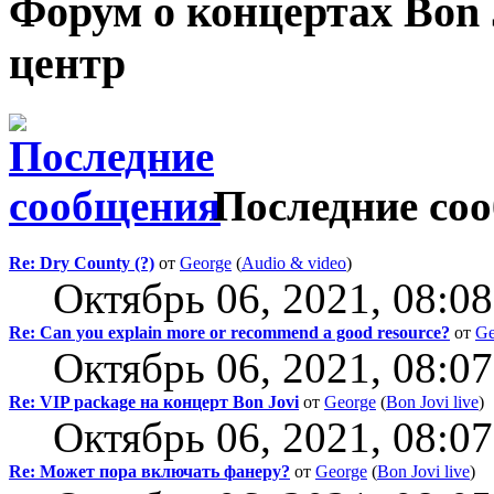
Форум о концертах Bon
центр
Последние со
Re: Dry County (?)
от
George
(
Audio & video
)
Октябрь 06, 2021, 08:0
Re: Can you explain more or recommend a good resource?
от
Ge
Октябрь 06, 2021, 08:0
Re: VIP package на концерт Bon Jovi
от
George
(
Bon Jovi live
)
Октябрь 06, 2021, 08:0
Re: Может пора включать фанеру?
от
George
(
Bon Jovi live
)