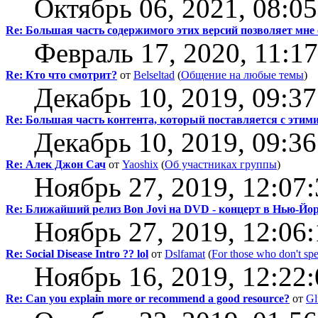
Октябрь 06, 2021, 08:0
Re: Большая часть содержимого этих версий позволяет мне
Февраль 17, 2020, 11:1
Re: Кто что смотрит?
от
Belseltad
(
Общение на любые темы
)
Декабрь 10, 2019, 09:3
Re: Большая часть контента, который поставляется с этим
Декабрь 10, 2019, 09:3
Re: Алек Джон Сач
от
Yaoshix
(
Об участниках группы
)
Ноябрь 27, 2019, 12:07
Re: Ближайший релиз Bon Jovi на DVD - концерт в Нью-Йо
Ноябрь 27, 2019, 12:06
Re: Social Disease Intro ?? lol
от
Dslfamat
(
For those who don't sp
Ноябрь 16, 2019, 12:22
Re: Can you explain more or recommend a good resource?
от
Gl