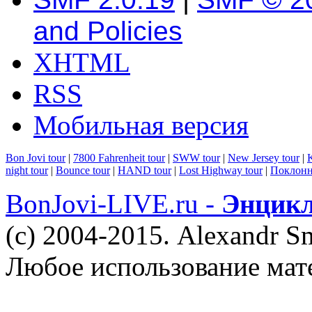
and Policies
XHTML
RSS
Мобильная версия
Bon Jovi tour
|
7800 Fahrenheit tour
|
SWW tour
|
New Jersey tour
|
K
night tour
|
Bounce tour
|
HAND tour
|
Lost Highway tour
|
Поклонн
BonJovi-LIVE.ru -
Энцикл
(c) 2004-2015. Alexandr S
Любое использование мат