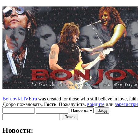
BonJovi-LIVE.ru
was created for those who still believe in love, faith,
Добро пожаловать,
Гость
. Пожалуйста,
войдите
или
зарегистр
Новости: