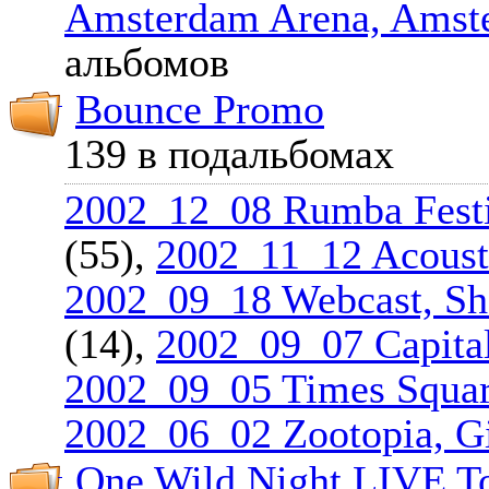
Amsterdam Arena, Amst
альбомов
Bounce Promo
139 в подальбомах
2002_12_08 Rumba Festi
(55),
2002_11_12 Acousti
2002_09_18 Webcast, Sh
(14),
2002_09_07 Capit
2002_09_05 Times Squar
2002_06_02 Zootopia, G
One Wild Night LIVE T