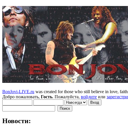
BonJovi-LIVE.ru
was created for those who still believe in love, faith,
Добро пожаловать,
Гость
. Пожалуйста,
войдите
или
зарегистр
Новости: