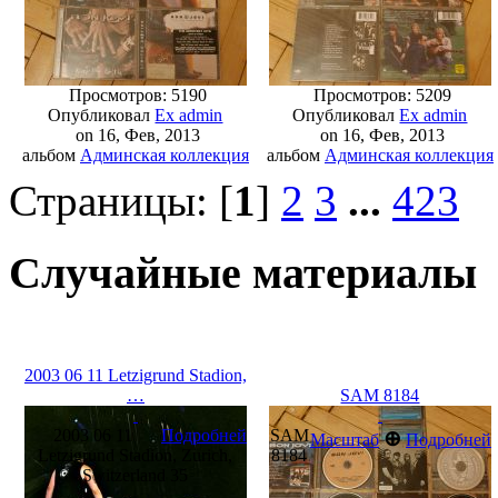
Просмотров: 5190
Просмотров: 5209
Опубликовал
Ex admin
Опубликовал
Ex admin
on 16, Фев, 2013
on 16, Фев, 2013
альбом
Админская коллекция
альбом
Админская коллекция
Страницы: [
1
]
2
3
...
423
Случайные материалы
2003 06 11 Letzigrund Stadion,
…
SAM 8184
2003 06 11
Подробней
SAM
⊕
Масштаб
Подробней
Letzigrund Stadion, Zurich,
8184
Switzerland 35