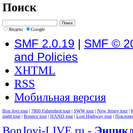
Поиск
Яндекс
Google
SMF 2.0.19
|
SMF © 2
and Policies
XHTML
RSS
Мобильная версия
Bon Jovi tour
|
7800 Fahrenheit tour
|
SWW tour
|
New Jersey tour
|
K
night tour
|
Bounce tour
|
HAND tour
|
Lost Highway tour
|
Поклонн
BonJovi-LIVE.ru -
Энцикл