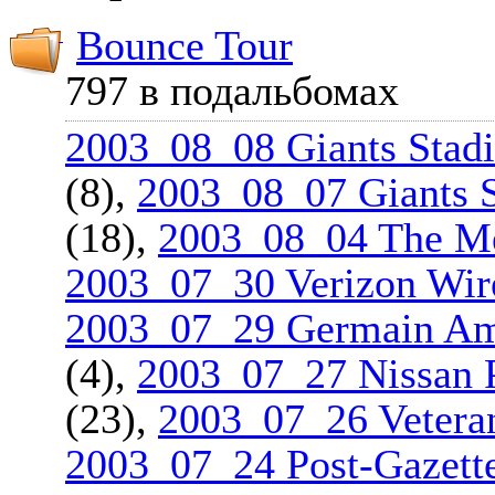
Bounce Tour
797 в подальбомах
2003_08_08 Giants Stadi
(8),
2003_08_07 Giants S
(18),
2003_08_04 The Me
2003_07_30 Verizon Wir
2003_07_29 Germain Am
(4),
2003_07_27 Nissan P
(23),
2003_07_26 Veteran
2003_07_24 Post-Gazette 