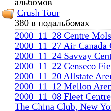
альбомов
Crush Tour
380 в подальбомах
2000_11_28 Centre Mols
2000_11_27 Air Canada C
2000_11_24 Savvay Cent
2000_11_22 Censeco Fiel
2000_11_20 Allstate Are
2000_11_12 Mellon Aren
2000_11_08 Fleet Centr
The China Club, New Yo