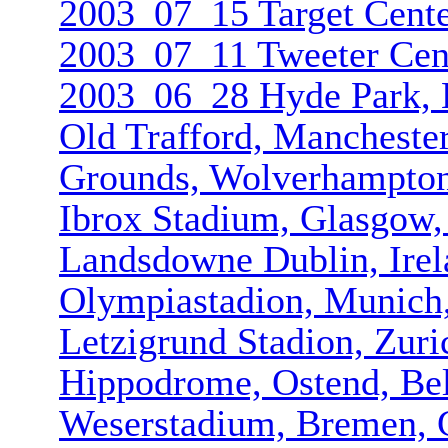
2003_07_15 Target Cent
2003_07_11 Tweeter Cent
2003_06_28 Hyde Park,
Old Trafford, Mancheste
Grounds, Wolverhampt­o
Ibrox Stadium, Glasgow,
Landsdowne Dublin, Irel
Olympiastad­ion, Munic
Letzigrund Stadion, Zuri
Hippodrome, Ostend, Be
Weserstadiu­m, Bremen,