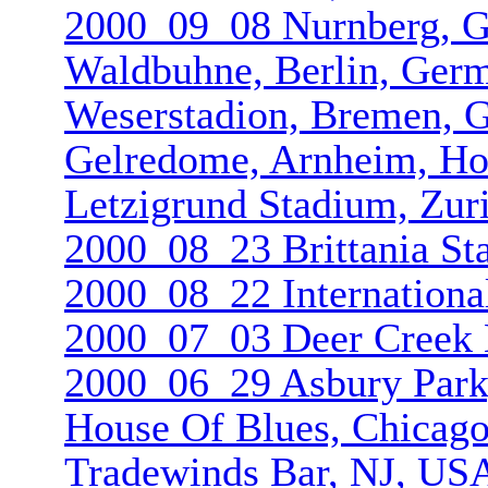
2000_09_08 Nurnberg, 
Waldbuhne, Berlin, Ger
Weserstadio­n, Bremen,
Gelredome, Arnheim, Ho
Letzigrund Stadium, Zuri
2000_08_23 Brittania St
2000_08_22 Internation­
2000_07_03 Deer Creek M
2000_06_29 Asbury Park
House Of Blues, Chicago
Tradewinds Bar, NJ, US