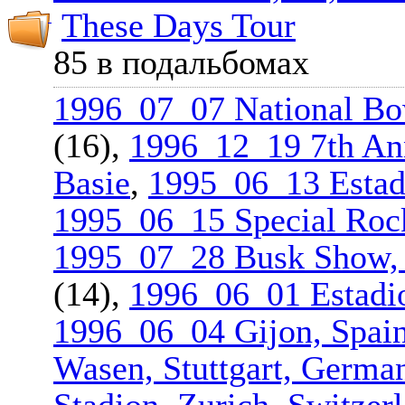
These Days Tour
85 в подальбомах
1996_07_07 National Bo
(16),
1996_12_19 7th Ann
Basie
,
1995_06_13 Estad
1995_06_15 Special Rock
1995_07_28 Busk Show, 
(14),
1996_06_01 Estadio
1996_06_04 Gijon, Spai
Wasen, Stuttgart, Germa
Stadion, Zurich, Switzer