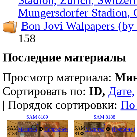
Mungersdorf­er Stadion,
Bon Jovi Walpapers (by 
158
Последние материалы
Просмотр материала:
Мин
Сортировать по:
ID,
Дате,
| Порядок сортировки:
По
SAM 8189
SAM 8188
SAM
SAM
⊕
⊕
Масштаб
Подробней
Масштаб
Подробней
8189
8188