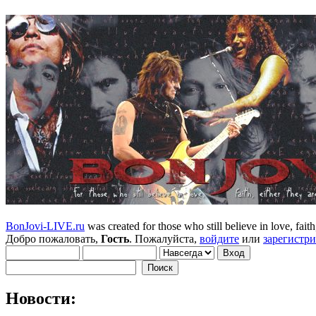
BonJovi-LIVE.ru
was created for those who still believe in love, faith,
Добро пожаловать,
Гость
. Пожалуйста,
войдите
или
зарегистр
Новости: