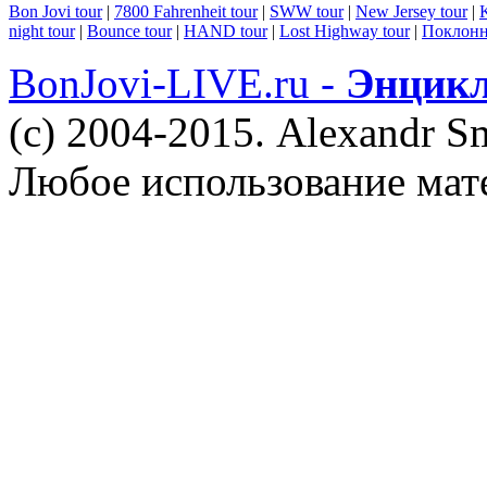
Bon Jovi tour
|
7800 Fahrenheit tour
|
SWW tour
|
New Jersey tour
|
K
night tour
|
Bounce tour
|
HAND tour
|
Lost Highway tour
|
Поклонн
BonJovi-LIVE.ru -
Энцикл
(c) 2004-2015. Alexandr S
Любое использование мат