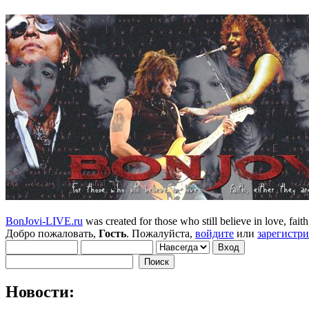
BonJovi-LIVE.ru
was created for those who still believe in love, faith,
Добро пожаловать,
Гость
. Пожалуйста,
войдите
или
зарегистр
Новости: