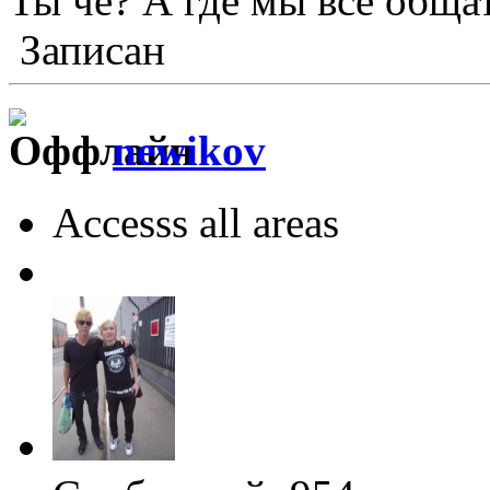
Ты че? А где мы все общат
Записан
newikov
Accesss all areas