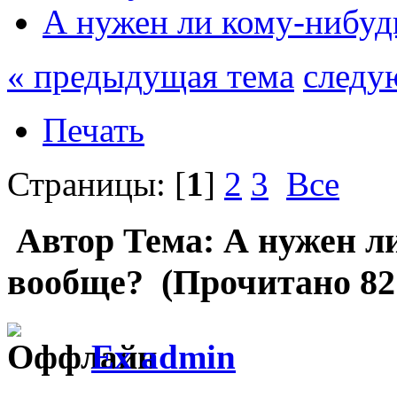
А нужен ли кому-нибудь
« предыдущая тема
следу
Печать
Страницы: [
1
]
2
3
Все
Автор
Тема: А нужен ли
вообще? (Прочитано 821
Ex admin