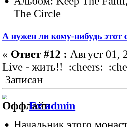
Альбом: Keep The Faith,
The Circle
А нужен ли кому-нибудь этот 
«
Ответ #12 :
Август 01, 
Live - жить!! :cheers: :che
Записан
Ex admin
Начальник этого монас