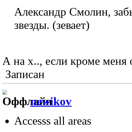
Александр Смолин, заб
звезды. (зевает)
А на х.., если кроме мен
Записан
newikov
Accesss all areas