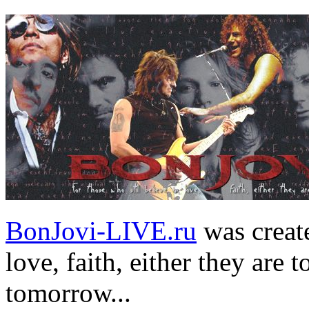
BonJovi-LIVE.ru
was create
love, faith, either they are t
tomorrow...