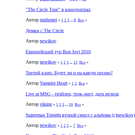
"The Circle Tour" в кинотеатрах
Автор
mishonet
«
1
2
3
...
8
Все
»
Демки с The Circle
Автор
newikov
Европейский тур Bon Jovi 2010
Автор
newikov
«
1
2
3
...
13
Все
»
Третий клип. Будет ли и на какую песню?
Автор
Vampire Heart
«
1
2
Все
»
Live at MSG - трэйлер, трэк-лист, дата релиза
Автор
viking
«
1
2
3
...
10
Все
»
Superman Tonight второй сингл с альбома (с)newikov)
Автор
newikov
«
1
2
3
...
7
Все
»