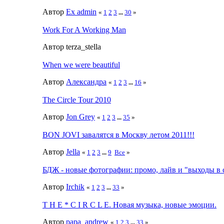
Автор
Ex admin
«
1
2
3
...
30
»
Work For A Working Man
Автор terza_stella
When we were beautiful
Автор
Александра
«
1
2
3
...
16
»
The Circle Tour 2010
Автор
Jon Grey
«
1
2
3
...
35
»
BON JOVI завалятся в Москву летом 2011!!!
Автор
Jella
«
1
2
3
...
9
Все
»
БДЖ - новые фотографии: промо, лайв и "выходы в 
Автор
Irchik
«
1
2
3
...
33
»
T H E * C I R C L E. Новая музыка, новые эмоции.
Автор
papa_andrew
«
1
2
3
...
33
»