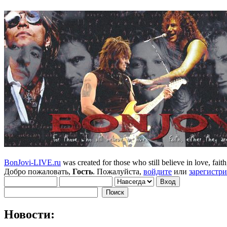
BonJovi-LIVE.ru
was created for those who still believe in love, faith,
Добро пожаловать,
Гость
. Пожалуйста,
войдите
или
зарегистр
Новости: