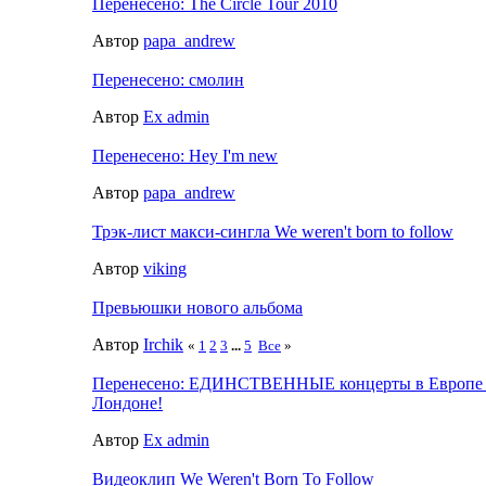
Перенесено: The Circle Tour 2010
Автор
papa_andrew
Перенесено: смолин
Автор
Ex admin
Перенесено: Hey I'm new
Автор
papa_andrew
Трэк-лист макси-сингла We weren't born to follow
Автор
viking
Превьюшки нового альбома
Автор
Irchik
«
1
2
3
...
5
Все
»
Перенесено: ЕДИНСТВЕННЫЕ концерты в Европе в 
Лондоне!
Автор
Ex admin
Видеоклип We Weren't Born To Follow