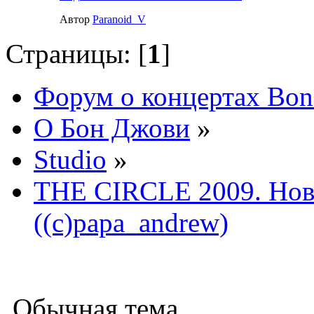
Автор
Paranoid_V
Страницы: [
1
]
Форум о концертах Bon
О Бон Джови
»
Studio
»
THE CIRCLE 2009. Нов
((c)papa_andrew)
Обычная тема