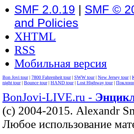
SMF 2.0.19
|
SMF © 2
and Policies
XHTML
RSS
Мобильная версия
Bon Jovi tour
|
7800 Fahrenheit tour
|
SWW tour
|
New Jersey tour
|
K
night tour
|
Bounce tour
|
HAND tour
|
Lost Highway tour
|
Поклонн
BonJovi-LIVE.ru -
Энцикл
(c) 2004-2015. Alexandr S
Любое использование мат