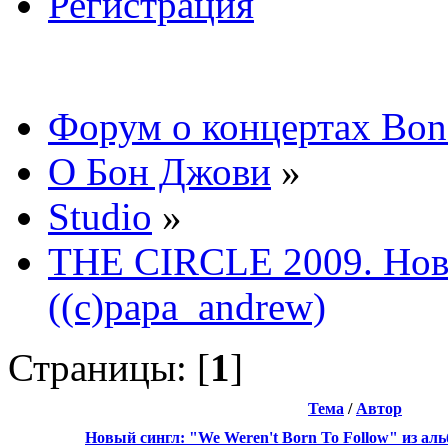
Регистрация
Форум о концертах Bon
О Бон Джови
»
Studio
»
THE CIRCLE 2009. Нов
((c)papa_andrew)
Страницы: [
1
]
Тема
/
Автор
Новый сингл: "We Weren't Born To Follow" из аль