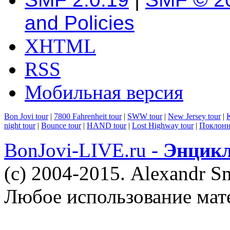
and Policies
XHTML
RSS
Мобильная версия
Bon Jovi tour
|
7800 Fahrenheit tour
|
SWW tour
|
New Jersey tour
|
K
night tour
|
Bounce tour
|
HAND tour
|
Lost Highway tour
|
Поклонн
BonJovi-LIVE.ru -
Энцикл
(c) 2004-2015. Alexandr S
Любое использование мат