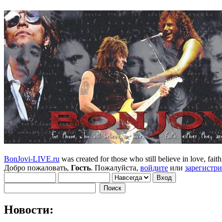
BonJovi-LIVE.ru
was created for those who still believe in love, faith,
Добро пожаловать,
Гость
. Пожалуйста,
войдите
или
зарегистр
Новости: