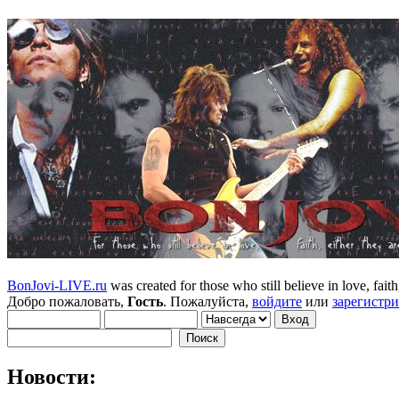
BonJovi-LIVE.ru
was created for those who still believe in love, faith,
Добро пожаловать,
Гость
. Пожалуйста,
войдите
или
зарегистр
Новости: