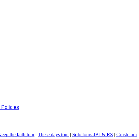
 Policies
eep the faith tour
|
These days tour
|
Solo tours JBJ & RS
|
Crush tour