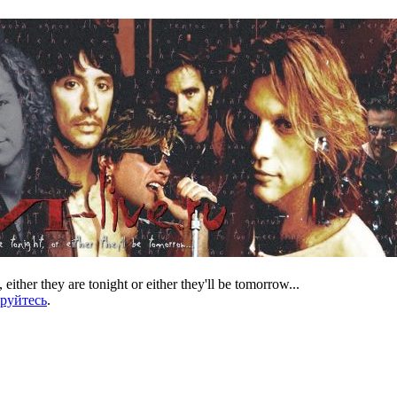
 either they are tonight or either they'll be tomorrow...
ируйтесь
.