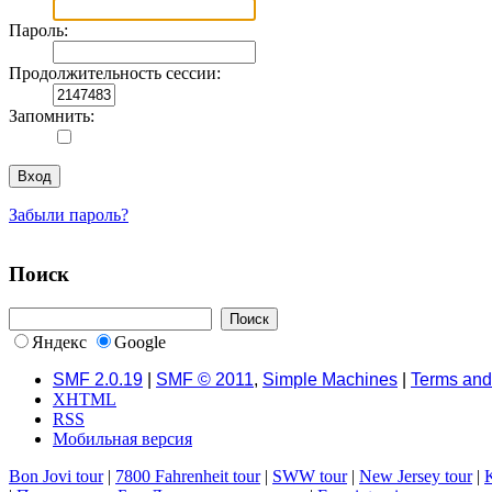
Пароль:
Продолжительность сессии:
Запомнить:
Забыли пароль?
Поиск
Яндекс
Google
SMF 2.0.19
|
SMF © 2011
,
Simple Machines
|
Terms and
XHTML
RSS
Мобильная версия
Bon Jovi tour
|
7800 Fahrenheit tour
|
SWW tour
|
New Jersey tour
|
K