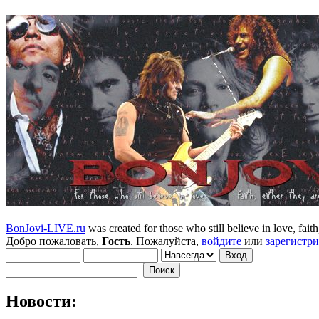
BonJovi-LIVE.ru
was created for those who still believe in love, faith,
Добро пожаловать,
Гость
. Пожалуйста,
войдите
или
зарегистр
Новости: