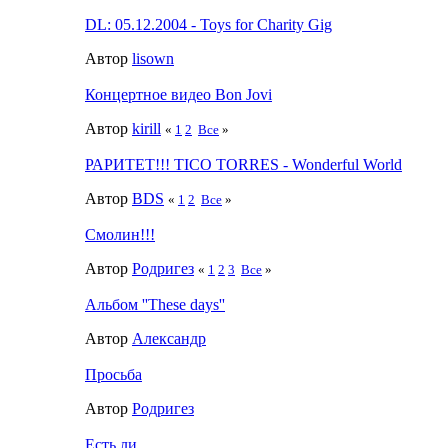
DL: 05.12.2004 - Toys for Charity Gig
Автор
lisown
Концертное видео Bon Jovi
Автор
kirill
«
1
2
Все
»
РАРИТЕТ!!! TICO TORRES - Wonderful World
Автор
BDS
«
1
2
Все
»
Смолин!!!
Автор
Родригез
«
1
2
3
Все
»
Альбом ''These days''
Автор
Александр
Просьба
Автор
Родригез
Есть ли.