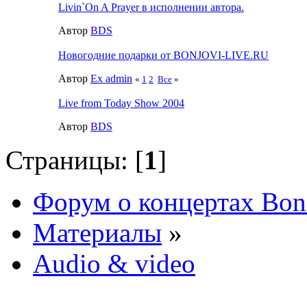
Livin`On A Prayer в исполнении автора.
Автор
BDS
Новогодние подарки от BONJOVI-LIVE.RU
Автор
Ex admin
«
1
2
Все
»
Live from Today Show 2004
Автор
BDS
Страницы: [
1
]
Форум о концертах Bon
Материалы
»
Audio & video