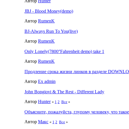
Автор
Hunter
JBJ - Blood Money(demo)
Автор
RumenK
BJ-Always Run To You(live)
Автор
RumenK
Only Lonely(7800°Fahrenheit demo) take 1
Автор
RumenK
Продление срока жизни линков в разделе DOWNL
Автор
Ex admin
John Bongiovi & The Rest - Different Lady
Автор
Hunter
«
1
2
Все
»
Объясните, пожалуйста, глупому человеку, что такое
Автор
Макс
«
1
2
Все
»