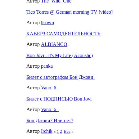
Автор
The_Wild_One
Tico Torres @ German morning TV [video]
Автор
lisown
КАВЕРЗ САМОДЕЯТЕЛЬНОСТЬ
Автор
ALBIANCO
Bon Jovi - It's My Life (Acoustic)
Автор
panka
Билет с автографом Бон Джови.
Автор
Vano_6_
Билет с ПОДПИСЬЮ Bon Jovi
Автор
Vano_6_
Бон Джови? Или нет?
Автор
Irchik
«
1
2
Все
»