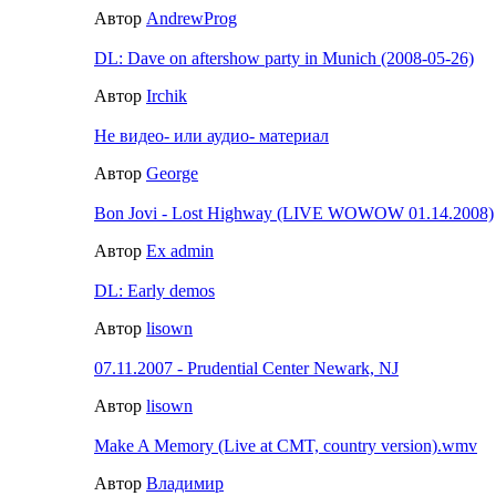
Автор
AndrewProg
DL: Dave on aftershow party in Munich (2008-05-26)
Автор
Irchik
Не видео- или аудио- материал
Автор
George
Bon Jovi - Lost Highway (LIVE WOWOW 01.14.2008)
Автор
Ex admin
DL: Early demos
Автор
lisown
07.11.2007 - Prudential Center Newark, NJ
Автор
lisown
Make A Memory (Live at CMT, country version).wmv
Автор
Владимир