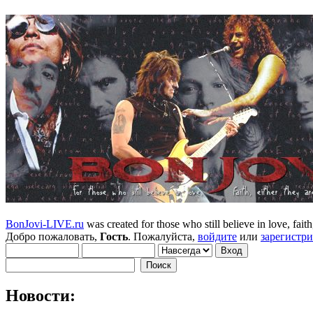
BonJovi-LIVE.ru
was created for those who still believe in love, faith,
Добро пожаловать,
Гость
. Пожалуйста,
войдите
или
зарегистр
Новости: