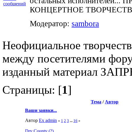
остальных исполнителей..
КОНЦЕРТНОЕ ТВОРЧЕСТВ
Модератор:
sambora
Неофициальное творчеств
между посетителями фору
изданный материал ЗА
Страницы: [
1
]
Тема
/
Автор
Ваши заявки...
Автор
Ex admin
«
1
2
3
...
16
»
Dry County (?)