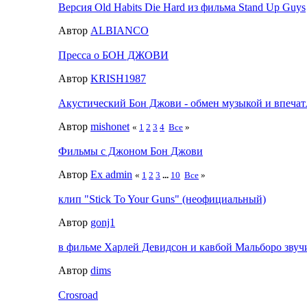
Версия Old Habits Die Hard из фильма Stand Up Guys
Автор
ALBIANCO
Пресса о БОН ДЖОВИ
Автор
KRISH1987
Акустический Бон Джови - обмен музыкой и впеча
Автор
mishonet
«
1
2
3
4
Все
»
Фильмы с Джоном Бон Джови
Автор
Ex admin
«
1
2
3
...
10
Все
»
клип "Stick To Your Guns" (неофициальный)
Автор
gonj1
в фильме Харлей Девидсон и кавбой Мальборо звучи
Автор
dims
Crosroad