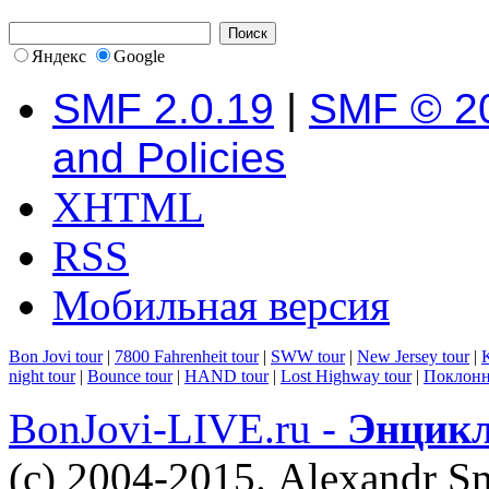
Яндекс
Google
SMF 2.0.19
|
SMF © 2
and Policies
XHTML
RSS
Мобильная версия
Bon Jovi tour
|
7800 Fahrenheit tour
|
SWW tour
|
New Jersey tour
|
K
night tour
|
Bounce tour
|
HAND tour
|
Lost Highway tour
|
Поклонн
BonJovi-LIVE.ru -
Энцикл
(c) 2004-2015. Alexandr S