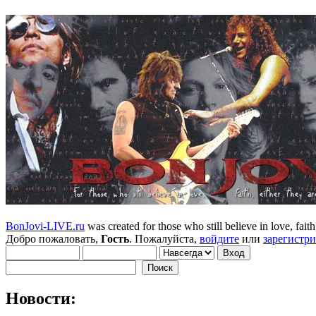
BonJovi-LIVE.ru
was created for those who still believe in love, faith,
Добро пожаловать,
Гость
. Пожалуйста,
войдите
или
зарегистр
Новости: