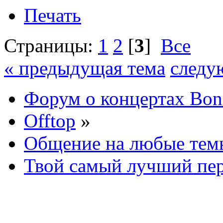
Печать
Страницы:
1
2
[
3
]
Все
« предыдущая тема
следу
Форум о концертах Bon
Offtop
»
Общение на любые тем
Твой самый лучший пе