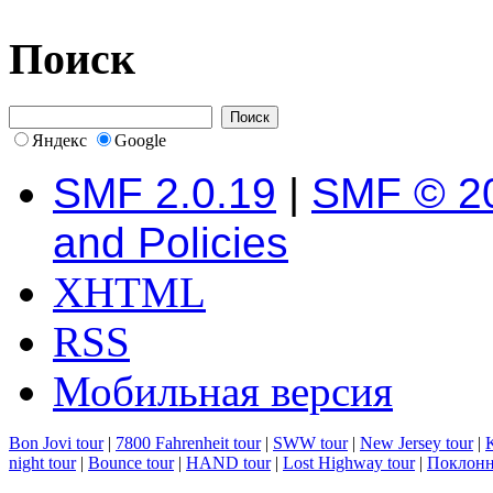
Поиск
Яндекс
Google
SMF 2.0.19
|
SMF © 2
and Policies
XHTML
RSS
Мобильная версия
Bon Jovi tour
|
7800 Fahrenheit tour
|
SWW tour
|
New Jersey tour
|
K
night tour
|
Bounce tour
|
HAND tour
|
Lost Highway tour
|
Поклонн