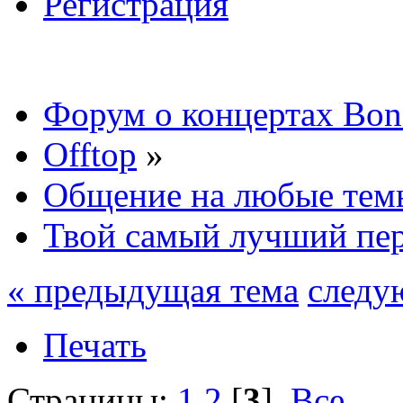
Регистрация
Форум о концертах Bon
Offtop
»
Общение на любые тем
Твой самый лучший пе
« предыдущая тема
следу
Печать
Страницы:
1
2
[
3
]
Все