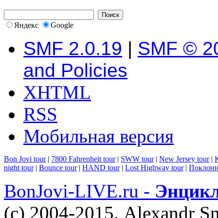
Яндекс
Google
SMF 2.0.19
|
SMF © 2
and Policies
XHTML
RSS
Мобильная версия
Bon Jovi tour
|
7800 Fahrenheit tour
|
SWW tour
|
New Jersey tour
|
K
night tour
|
Bounce tour
|
HAND tour
|
Lost Highway tour
|
Поклонн
BonJovi-LIVE.ru -
Энцикл
(c) 2004-2015. Alexandr S