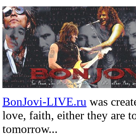
BonJovi-LIVE.ru
was create
love, faith, either they are t
tomorrow...