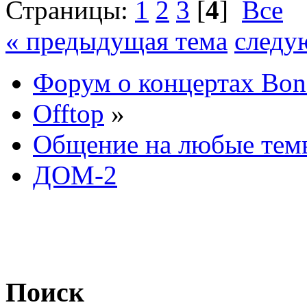
Страницы:
1
2
3
[
4
]
Все
« предыдущая тема
следу
Форум о концертах Bon
Offtop
»
Общение на любые тем
ДОМ-2
Поиск