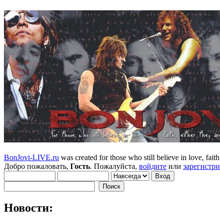
BonJovi-LIVE.ru
was created for those who still believe in love, faith,
Добро пожаловать,
Гость
. Пожалуйста,
войдите
или
зарегистр
Новости: