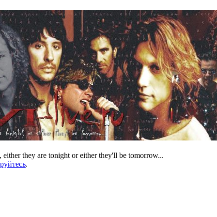
 either they are tonight or either they'll be tomorrow...
ируйтесь
.