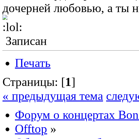
дочерней любовью, а ты 
Записан
Печать
Страницы: [
1
]
« предыдущая тема
следу
Форум о концертах Bon
Offtop
»