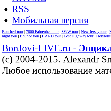
RSS
Мобильная версия
Bon Jovi tour
|
7800 Fahrenheit tour
|
SWW tour
|
New Jersey tour
|
K
night tour
|
Bounce tour
|
HAND tour
|
Lost Highway tour
|
Поклонн
BonJovi-LIVE.ru -
Энцикл
(c) 2004-2015. Alexandr S
Любое использование мат