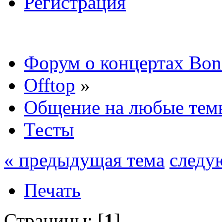
Регистрация
Форум о концертах Bon
Offtop
»
Общение на любые тем
Тесты
« предыдущая тема
следу
Печать
Страницы: [
1
]