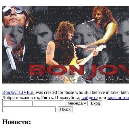
BonJovi-LIVE.ru
was created for those who still believe in love, faith,
Добро пожаловать,
Гость
. Пожалуйста,
войдите
или
зарегистр
Новости: