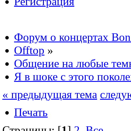
Регистрация
Форум о концертах Bon
Offtop
»
Общение на любые тем
Я в шоке с этого покол
« предыдущая тема
следу
Печать
Страницы: [
1
]
2
Все