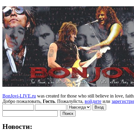
BonJovi-LIVE.ru
was created for those who still believe in love, faith,
Добро пожаловать,
Гость
. Пожалуйста,
войдите
или
зарегистр
Новости: