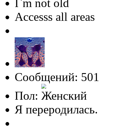
I`m not old
Accesss all areas
Сообщений: 501
Пол:
Я переродилась.