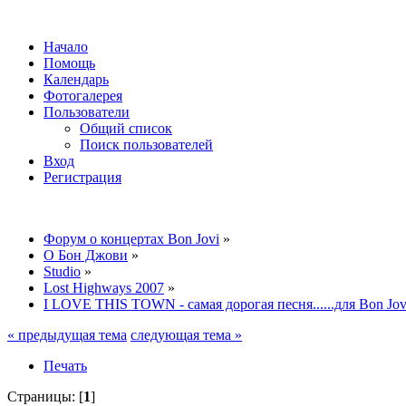
Начало
Помощь
Календарь
Фотогалерея
Пользователи
Общий список
Поиск пользователей
Вход
Регистрация
Форум о концертах Bon Jovi
»
О Бон Джови
»
Studio
»
Lost Highways 2007
»
I LOVE THIS TOWN - самая дорогая песня......для Bon Jov
« предыдущая тема
следующая тема »
Печать
Страницы: [
1
]