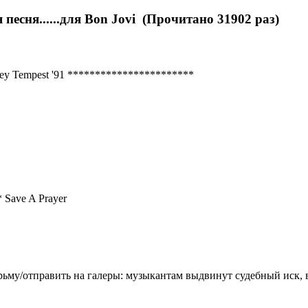
есня......для Bon Jovi (Прочитано 31902 раз)
- Joey Tempest '91 ***********************
* Save A Prayer
юрьму/отправить на галеры: музыкантам выдвинут судебный иск,