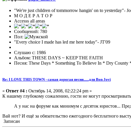
"We're just children of tommorrow hangin' on to yesterday"
М О Д Е Р А Т О Р
Accesss all areas
Сообщений: 780
Пол:
"Every choice I made has led me here today"- JT'09
Слушаю с: 1986
Альбом: THESE DAYS ~ KEEP THE FAITH
Песня: These Days * Something To Believe In * Dry County 
Re: I LOVE THIS TOWN - самая дорогая песня......для Bon Jovi
«
Ответ #4 :
Октябрь 14, 2008, 02:22:24 pm »
К нашему глубокому сожалению, гости не могут просматриват
А у нас на форуме как минимум с десяток юристов... Пр
Вай нот? И ещё за обязательство ежегодного бесплатного выс
Записан