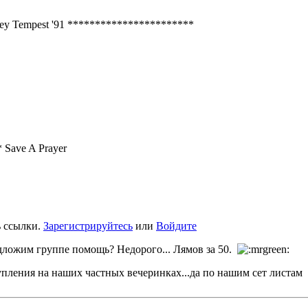
- Joey Tempest '91 ***********************
* Save A Prayer
ь ссылки.
Зарегистрируйтесь
или
Войдите
едложим группе помощь? Недорого... Лямов за 50.
тупления на наших частных вечеринках...да по нашим сет листам