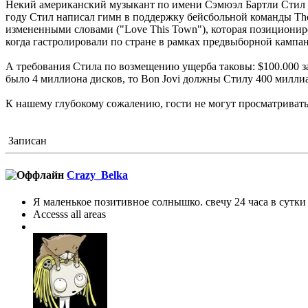
Некий американский музыкант по имени Сэмюэл Бартли Стил (Samu
году Стил написал гимн в поддержку бейсбольной команды The R
измененными словами ("Love This Town"), которая позициониро
когда гастролировали по стране в рамках предвыборной кампан
А требования Стила по возмещению ущерба таковы: $100.000 з
было 4 миллиона дисков, то Bon Jovi должны Стилу 400 миллиа
К нашему глубокому сожалению, гости не могут просматриват
Записан
Crazy_Belka
Я маленькое позитивное солнышко. свечу 24 часа в сутки
Accesss all areas