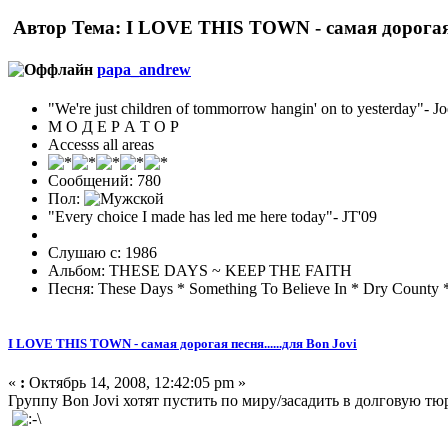
Автор
Тема: I LOVE THIS TOWN - самая дорогая п
papa_andrew
"We're just children of tommorrow hangin' on to yesterday"
М О Д Е Р А Т О Р
Accesss all areas
Сообщений: 780
Пол:
"Every choice I made has led me here today"- JT'09
Слушаю с: 1986
Альбом: THESE DAYS ~ KEEP THE FAITH
Песня: These Days * Something To Believe In * Dry County 
I LOVE THIS TOWN - самая дорогая песня......для Bon Jovi
«
:
Октябрь 14, 2008, 12:42:05 pm »
Группу Bon Jоvi хотят пустить по миру/засадить в долговую т