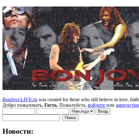
BonJovi-LIVE.ru
was created for those who still believe in love, faith,
Добро пожаловать,
Гость
. Пожалуйста,
войдите
или
зарегистр
Новости: