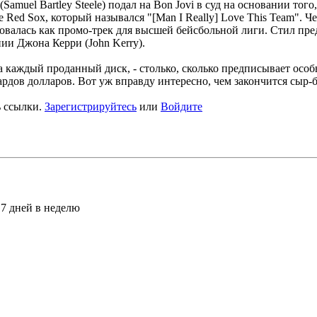
el Bartley Steele) подал на Bon Jovi в суд на основании того, 
ed Sox, который назывался "[Man I Really] Love This Team". Че
валась как промо-трек для высшей бейсбольной лиги. Стил предп
ии Джона Керри (John Kerry).
а каждый проданный диск, - столько, сколько предписывает осо
рдов долларов. Вот уж вправду интересно, чем закончится сыр-б
ь ссылки.
Зарегистрируйтесь
или
Войдите
 7 дней в неделю