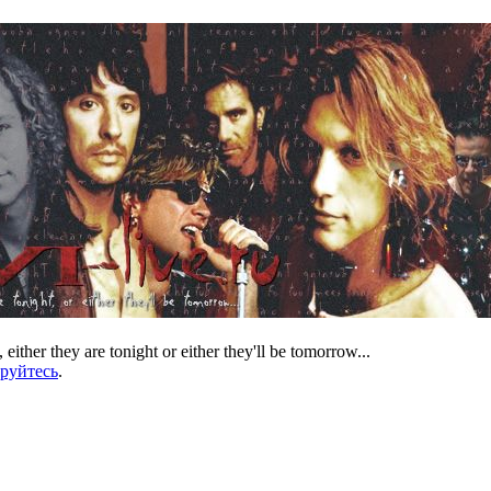
 either they are tonight or either they'll be tomorrow...
ируйтесь
.