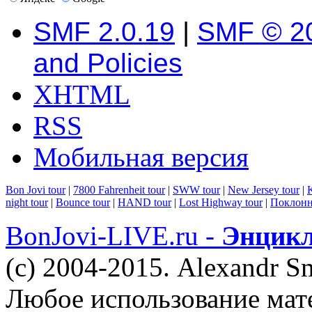
SMF 2.0.19
|
SMF © 2
and Policies
XHTML
RSS
Мобильная версия
Bon Jovi tour
|
7800 Fahrenheit tour
|
SWW tour
|
New Jersey tour
|
K
night tour
|
Bounce tour
|
HAND tour
|
Lost Highway tour
|
Поклонн
BonJovi-LIVE.ru -
Энцикл
(c) 2004-2015. Alexandr S
Любое использование мат