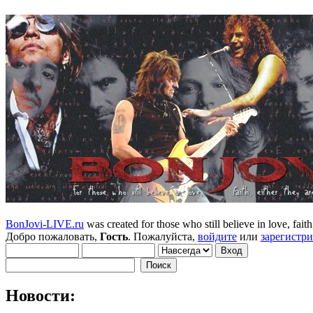
BonJovi-LIVE.ru
was created for those who still believe in love, faith,
Добро пожаловать,
Гость
. Пожалуйста,
войдите
или
зарегистр
Новости: