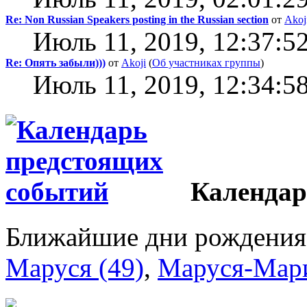
Re: Non Russian Speakers posting in the Russian section
от
Akoj
Июль 11, 2019, 12:37:5
Re: Опять забыли)))
от
Akoji
(
Об участниках группы
)
Июль 11, 2019, 12:34:5
Календар
Ближайшие дни рождения
Маруся (49)
,
Маруся-Мари