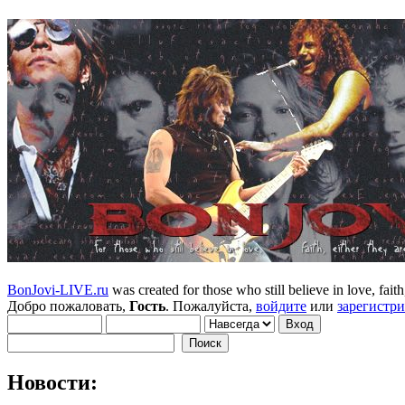
BonJovi-LIVE.ru
was created for those who still believe in love, faith,
Добро пожаловать,
Гость
. Пожалуйста,
войдите
или
зарегистр
Новости: