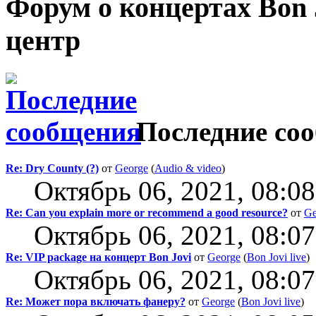
Форум о концертах Bon
центр
Последние со
Re: Dry County (?)
от
George
(
Audio & video
)
Октябрь 06, 2021, 08:0
Re: Can you explain more or recommend a good resource?
от
Ge
Октябрь 06, 2021, 08:0
Re: VIP package на концерт Bon Jovi
от
George
(
Bon Jovi live
)
Октябрь 06, 2021, 08:0
Re: Может пора включать фанеру?
от
George
(
Bon Jovi live
)