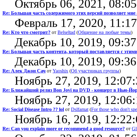
Октябрь 06, 2021, 08:0
Re: Большая часть содержимого этих версий позволяет мне
Февраль 17, 2020, 11:1
Re: Кто что смотрит?
от
Belseltad
(
Общение на любые темы
)
Декабрь 10, 2019, 09:3
Re: Большая часть контента, который поставляется с этим
Декабрь 10, 2019, 09:3
Re: Алек Джон Сач
от
Yaoshix
(
Об участниках группы
)
Ноябрь 27, 2019, 12:07
Re: Ближайший релиз Bon Jovi на DVD - концерт в Нью-Йо
Ноябрь 27, 2019, 12:06
Re: Social Disease Intro ?? lol
от
Dslfamat
(
For those who don't sp
Ноябрь 16, 2019, 12:22
Re: Can you explain more or recommend a good resource?
от
Gl