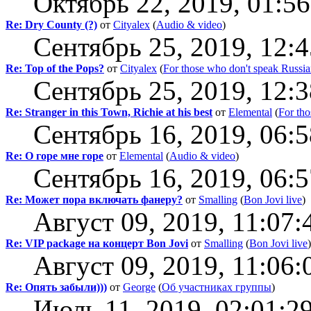
Октябрь 22, 2019, 01:5
Re: Dry County (?)
от
Cityalex
(
Audio & video
)
Сентябрь 25, 2019, 12:
Re: Top of the Pops?
от
Cityalex
(
For those who don't speak Russi
Сентябрь 25, 2019, 12:
Re: Stranger in this Town, Richie at his best
от
Elemental
(
For tho
Сентябрь 16, 2019, 06:
Re: О горе мне горе
от
Elemental
(
Audio & video
)
Сентябрь 16, 2019, 06:
Re: Может пора включать фанеру?
от
Smalling
(
Bon Jovi live
)
Август 09, 2019, 11:07:
Re: VIP package на концерт Bon Jovi
от
Smalling
(
Bon Jovi live
)
Август 09, 2019, 11:06:
Re: Опять забыли)))
от
George
(
Об участниках группы
)
Июль 11, 2019, 02:01:2