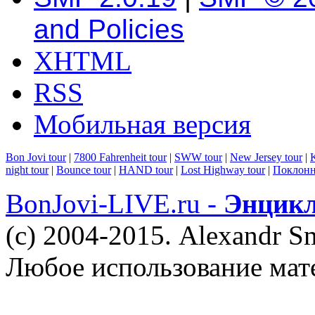
and Policies
XHTML
RSS
Мобильная версия
Bon Jovi tour
|
7800 Fahrenheit tour
|
SWW tour
|
New Jersey tour
|
K
night tour
|
Bounce tour
|
HAND tour
|
Lost Highway tour
|
Поклонн
BonJovi-LIVE.ru -
Энцикл
(c) 2004-2015. Alexandr S
Любое использование мат