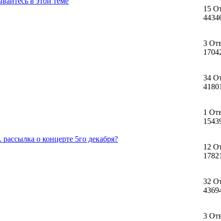
вайтесь в этой теме
15 О
4434
3 От
1704
34 О
4180
1 От
1543
рассылка о концерте 5го декабря?
12 О
1782
32 О
4369
3 От