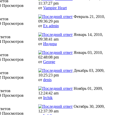
ветов
11:37:27 pm
0 Просмотров
от
Vampire Heart
Февраль 21, 2010,
ветов
09:36:29 pm
9 Просмотров
от
Ex admin
Январь 14, 2010,
тветов
09:38:41 am
4 Просмотров
от
Индира
Январь 03, 2010,
ветов
02:48:08 pm
6 Просмотров
от
George
Декабрь 03, 2009,
ветов
10:25:23 pm
2 Просмотров
от
denis
Ноябрь 01, 2009,
тветов
12:24:42 am
9 Просмотров
от
Irchik
Октябрь 30, 2009,
тветов
12:37:39 am
0 Просмотров