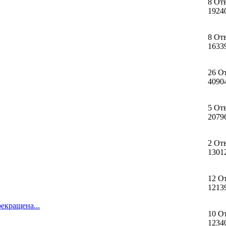
8 От
1924
8 От
1633
26 О
4090
5 От
2079
2 От
1301
12 О
1213
екращена...
10 О
1234