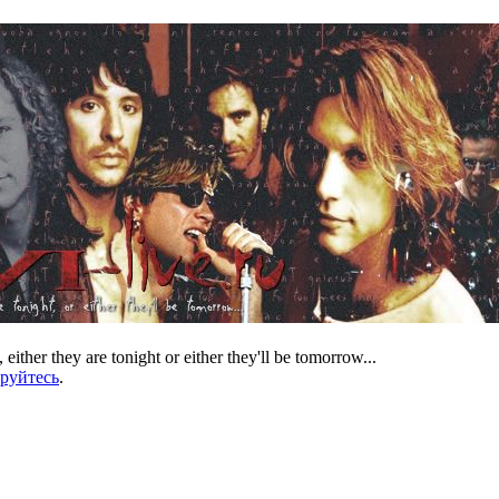
 either they are tonight or either they'll be tomorrow...
ируйтесь
.