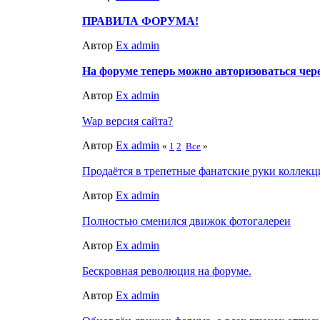
ПРАВИЛА ФОРУМА!
Автор
Ex admin
На форуме теперь можно авторизоваться чер
Автор
Ex admin
Wap версия сайта?
Автор
Ex admin
«
1
2
Все
»
Продаётся в трепетные фанатские руки коллек
Автор
Ex admin
Полностью сменился движок фотогалереи
Автор
Ex admin
Бескровная революция на форуме.
Автор
Ex admin