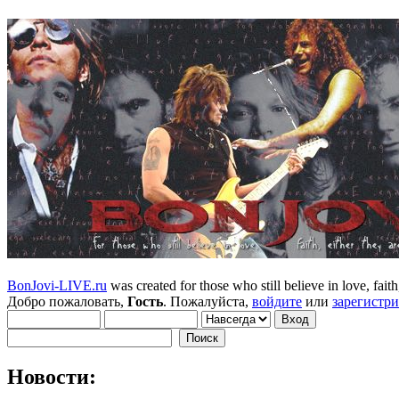
BonJovi-LIVE.ru
was created for those who still believe in love, faith,
Добро пожаловать,
Гость
. Пожалуйста,
войдите
или
зарегистр
Новости: