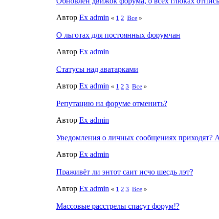
Обновлён движок форума, о всех глюках отписы
Автор
Ex admin
«
1
2
Все
»
О льготах для постоянных форумчан
Автор
Ex admin
Статусы над аватарками
Автор
Ex admin
«
1
2
3
Все
»
Репутацию на форуме отменить?
Автор
Ex admin
Уведомления о личных сообщениях приходят? А 
Автор
Ex admin
Праживёт ли энтот саит исчо шесдь лэт?
Автор
Ex admin
«
1
2
3
Все
»
Массовые расстрелы спасут форум!?