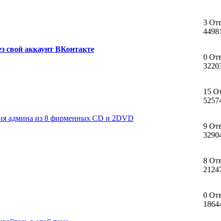
3 От
4498
ез свой аккаунт ВКонтакте
0 От
3220
15 О
5257
ция админа из 8 фирменных CD и 2DVD
9 От
3290
8 От
2124
0 От
1864