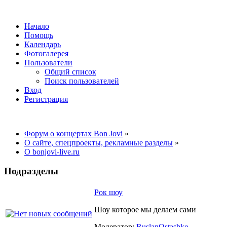
Начало
Помощь
Календарь
Фотогалерея
Пользователи
Общий список
Поиск пользователей
Вход
Регистрация
Форум о концертах Bon Jovi
»
О сайте, спецпроекты, рекламные разделы
»
О bonjovi-live.ru
Подразделы
Рок шоу
Шоу которое мы делаем сами
Модератор:
RuslanOstashko