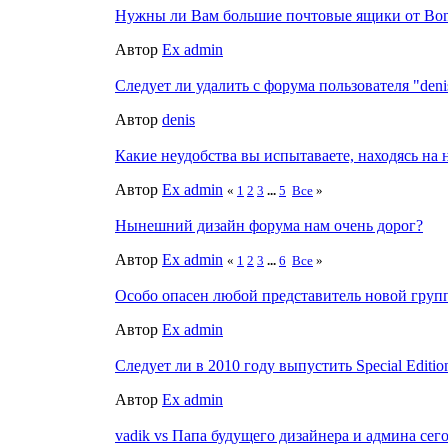
Нужны ли Вам большие почтовые ящики от Bon
Автор
Ex admin
Следует ли удалить с форума пользователя "deni
Автор
denis
Какие неудобства вы испытаваете, находясь на
Автор
Ex admin
«
1
2
3
...
5
Все
»
Нынешний дизайн форума нам очень дорог?
Автор
Ex admin
«
1
2
3
...
6
Все
»
Особо опасен любой представитель новой груп
Автор
Ex admin
Следует ли в 2010 году выпустить Special Edition 
Автор
Ex admin
vadik vs Папа будущего дизайнера и админа сего