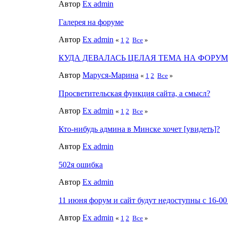
Автор
Ex admin
Галерея на форуме
Автор
Ex admin
«
1
2
Все
»
КУДА ДЕВАЛАСЬ ЦЕЛАЯ ТЕМА НА ФОРУМ
Автор
Маруся-Марина
«
1
2
Все
»
Просветительская функция сайта, а смысл?
Автор
Ex admin
«
1
2
Все
»
Кто-нибудь админа в Минске хочет [увидеть]?
Автор
Ex admin
502я ошибка
Автор
Ex admin
11 июня форум и сайт будут недоступны с 16-
Автор
Ex admin
«
1
2
Все
»