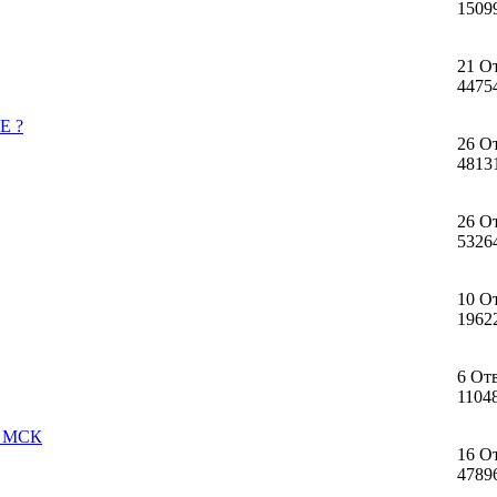
1509
21 О
4475
Е ?
26 О
4813
26 О
5326
10 О
1962
6 От
1104
00 МСК
16 О
4789