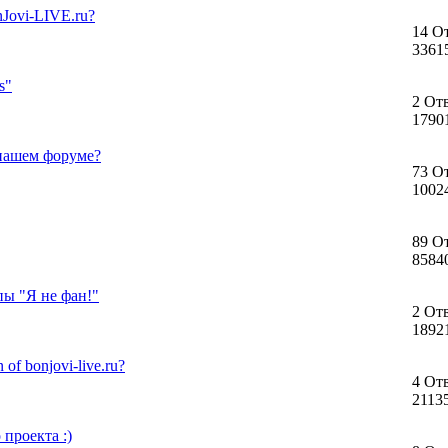
Jovi-LIVE.ru?
14 О
3361
s"
2 От
1790
 нашем форуме?
73 О
1002
89 О
8584
пы "Я не фан!"
2 От
1892
of bonjovi-live.ru?
4 От
2113
 проекта :)