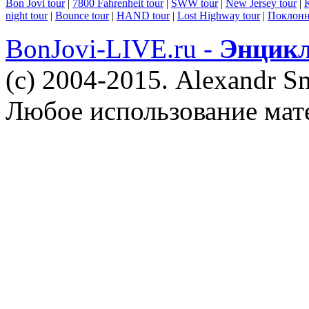
Bon Jovi tour
|
7800 Fahrenheit tour
|
SWW tour
|
New Jersey tour
|
K
night tour
|
Bounce tour
|
HAND tour
|
Lost Highway tour
|
Поклонн
BonJovi-LIVE.ru -
Энцикл
(c) 2004-2015. Alexandr S
Любое использование мат