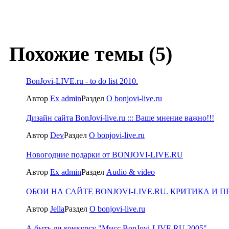
Похожие темы (5)
BonJovi-LIVE.ru - to do list 2010.
Автор
Ex admin
Раздел
О bonjovi-live.ru
Дизайн сайта BonJovi-live.ru ::: Ваше мнение важно!!!
Автор
Dev
Раздел
О bonjovi-live.ru
Новогодние подарки от BONJOVI-LIVE.RU
Автор
Ex admin
Раздел
Audio & video
ОБОИ НА САЙТЕ BONJOVI-LIVE.RU. КРИТИКА И 
Автор
Jella
Раздел
О bonjovi-live.ru
А быть ли конкурсу "Мисс BonJovi-LIVE.RU 2005"