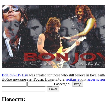
BonJovi-LIVE.ru
was created for those who still believe in love, faith,
Добро пожаловать,
Гость
. Пожалуйста,
войдите
или
зарегистр
Новости: