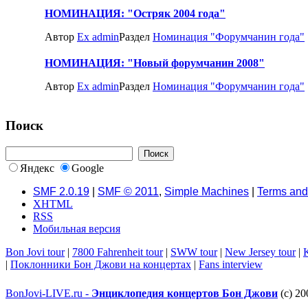
НОМИНАЦИЯ: "Остряк 2004 года"
Автор
Ex admin
Раздел
Номинация "Форумчанин года"
НОМИНАЦИЯ: "Новый форумчанин 2008"
Автор
Ex admin
Раздел
Номинация "Форумчанин года"
Поиск
Яндекс
Google
SMF 2.0.19
|
SMF © 2011
,
Simple Machines
|
Terms and
XHTML
RSS
Мобильная версия
Bon Jovi tour
|
7800 Fahrenheit tour
|
SWW tour
|
New Jersey tour
|
K
|
Поклонники Бон Джови на концертах
|
Fans interview
BonJovi-LIVE.ru -
Энциклопедия концертов Бон Джови
(c) 20