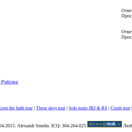
Отве
Прос
Отве
Прос
 Policies
eep the faith tour
|
These days tour
|
Solo tours JBJ & RS
|
Crush tour
04-2015. Alexandr Smolin. ICQ: 304-264-025
Любо