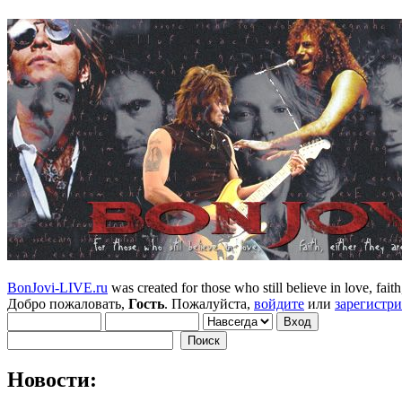
BonJovi-LIVE.ru
was created for those who still believe in love, faith,
Добро пожаловать,
Гость
. Пожалуйста,
войдите
или
зарегистр
Новости: