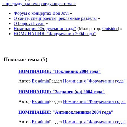
« предыдущая тема
следующая тема »
Форум о концертах Bon Jovi
»
О сайте, спецпроекты, рекламные разделы
»
О bonjovi-live.ru
»
Номинация "Форумчанин года"
(Модератор:
Outsider
) »
НОМИНАЦИЯ: "Форумчанин 2004 года"
Похожие темы (5)
НОМИНАЦИЯ: "Поклонник 2004 года"
Автор
Ex admin
Раздел
Номинация "Форумчанин года"
НОМИНАЦИЯ: "Засранец (ка) 2004 года"
Автор
Ex admin
Раздел
Номинация "Форумчанин года"
НОМИНАЦИЯ: "Антипоклонники 2004 года"
Автор
Ex admin
Раздел
Номинация "Форумчанин года"