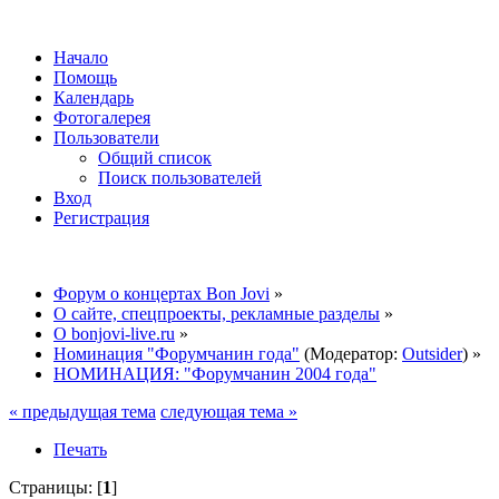
Начало
Помощь
Календарь
Фотогалерея
Пользователи
Общий список
Поиск пользователей
Вход
Регистрация
Форум о концертах Bon Jovi
»
О сайте, спецпроекты, рекламные разделы
»
О bonjovi-live.ru
»
Номинация "Форумчанин года"
(Модератор:
Outsider
) »
НОМИНАЦИЯ: "Форумчанин 2004 года"
« предыдущая тема
следующая тема »
Печать
Страницы: [
1
]