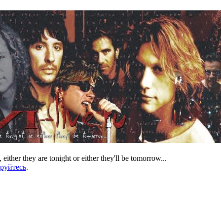
 either they are tonight or either they'll be tomorrow...
ируйтесь
.