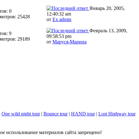
Январь 20, 2005,
тов: 0
12:40:32 am
мотров: 25428
от
Ex admin
Февраль 13, 2009,
тов: 9
09:58:53 pm
мотров: 29189
от
Маруся-Марина
|
One wild night tour
|
Bounce tour
|
HAND tour
|
Lost Highway tour
е использование материалов сайта запрещено!