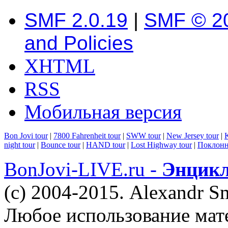
SMF 2.0.19
|
SMF © 2
and Policies
XHTML
RSS
Мобильная версия
Bon Jovi tour
|
7800 Fahrenheit tour
|
SWW tour
|
New Jersey tour
|
K
night tour
|
Bounce tour
|
HAND tour
|
Lost Highway tour
|
Поклонн
BonJovi-LIVE.ru -
Энцикл
(c) 2004-2015. Alexandr S
Любое использование мат