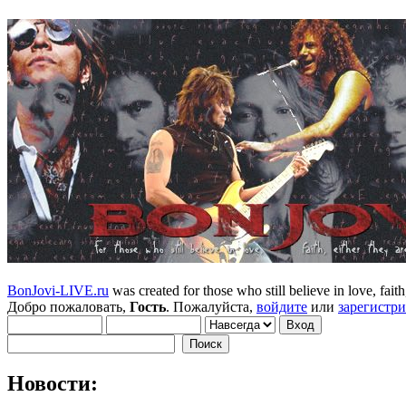
BonJovi-LIVE.ru
was created for those who still believe in love, faith,
Добро пожаловать,
Гость
. Пожалуйста,
войдите
или
зарегистр
Новости: