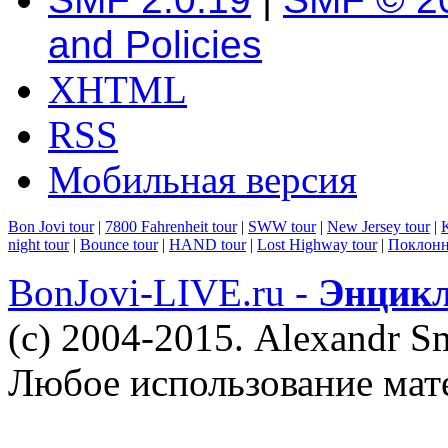
and Policies
XHTML
RSS
Мобильная версия
Bon Jovi tour
|
7800 Fahrenheit tour
|
SWW tour
|
New Jersey tour
|
K
night tour
|
Bounce tour
|
HAND tour
|
Lost Highway tour
|
Поклонн
BonJovi-LIVE.ru -
Энцикл
(c) 2004-2015. Alexandr S
Любое использование мат