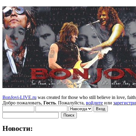
BonJovi-LIVE.ru
was created for those who still believe in love, faith,
Добро пожаловать,
Гость
. Пожалуйста,
войдите
или
зарегистр
Новости: