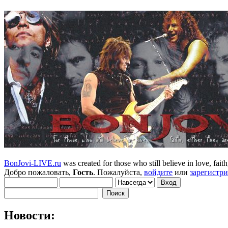
BonJovi-LIVE.ru
was created for those who still believe in love, faith,
Добро пожаловать,
Гость
. Пожалуйста,
войдите
или
зарегистр
Новости: