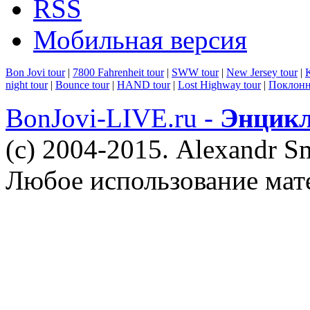
RSS
Мобильная версия
Bon Jovi tour
|
7800 Fahrenheit tour
|
SWW tour
|
New Jersey tour
|
K
night tour
|
Bounce tour
|
HAND tour
|
Lost Highway tour
|
Поклонн
BonJovi-LIVE.ru -
Энцикл
(c) 2004-2015. Alexandr S
Любое использование мат