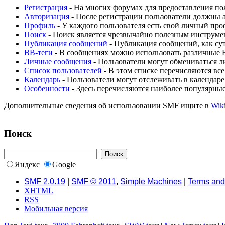
Регистрация
- На многих форумах для предоставления пол
Авторизация
- После регистрации пользователи должны а
Профиль
- У каждого пользователя есть свой личный про
Поиск
- Поиск является чрезвычайно полезным инструме
Публикация сообщений
- Публикация сообщений, как сут
BB-теги
- В сообщениях можно использовать различные 
Личные сообщения
- Пользователи могут обмениваться 
Список пользователей
- В этом списке перечисляются все
Календарь
- Пользователи могут отслеживать в календаре
Особенности
- Здесь перечисляются наиболее популярны
Дополнительные сведения об использовании SMF ищите в
Wik
Поиск
Яндекс
Google
SMF 2.0.19
|
SMF © 2011
,
Simple Machines
|
Terms and
XHTML
RSS
Мобильная версия