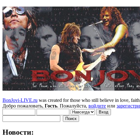
BonJovi-LIVE.ru
was created for those who still believe in love, faith,
Добро пожаловать,
Гость
. Пожалуйста,
войдите
или
зарегистр
Новости: