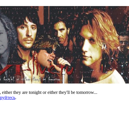
 either they are tonight or either they'll be tomorrow...
ируйтесь
.