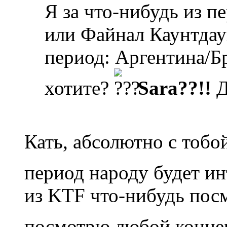
Я за что-нибудь из п
или Файнал Каунтдаун
период: Аргентина/Бра
хотите?
Sara??!!
Д
Кать, абсолютно с тобо
период народу будет инт
из KTF что-нибудь посм
посмотрю любой конц