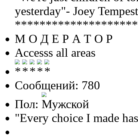
yesterday"- Joey Tempest
********************
М О Д Е Р А Т О Р
Accesss all areas
Сообщений: 780
Пол:
"Every choice I made has