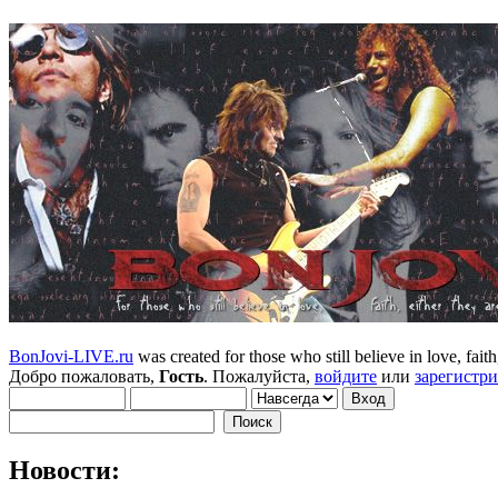
BonJovi-LIVE.ru
was created for those who still believe in love, faith,
Добро пожаловать,
Гость
. Пожалуйста,
войдите
или
зарегистр
Новости: