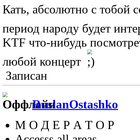
Кать, абсолютно с тобой 
период народу будет интер
KTF что-нибудь посмотре
любой концерт
Записан
RuslanOstashko
М О Д Е Р А Т О Р
Accesss all areas