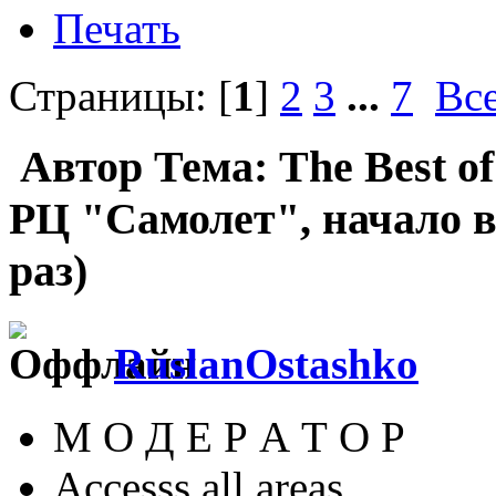
Печать
Страницы: [
1
]
2
3
...
7
Вс
Автор
Тема: The Best of 
РЦ "Самолет", начало в
раз)
RuslanOstashko
М О Д Е Р А Т О Р
Accesss all areas