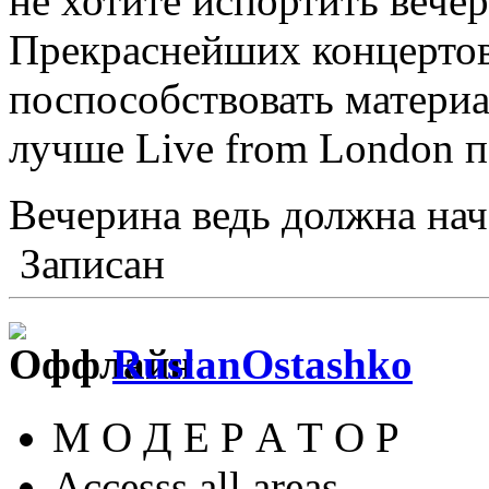
не хотите испортить вечер
Прекраснейших концертов
поспособствовать материа
лучше Live from London п
Вечерина ведь должна нач
Записан
RuslanOstashko
М О Д Е Р А Т О Р
Accesss all areas