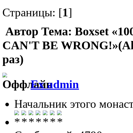
Страницы: [
1
]
Автор
Тема: Boxset «
CAN'T BE WRONG!»(Alb
раз)
Ex admin
Начальник этого монас