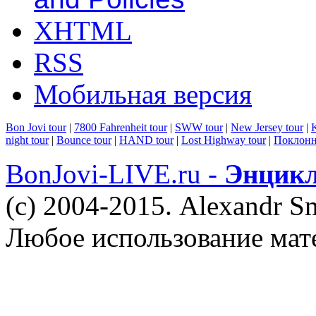
XHTML
RSS
Мобильная версия
Bon Jovi tour
|
7800 Fahrenheit tour
|
SWW tour
|
New Jersey tour
|
K
night tour
|
Bounce tour
|
HAND tour
|
Lost Highway tour
|
Поклонн
BonJovi-LIVE.ru -
Энцикл
(c) 2004-2015. Alexandr S
Любое использование мат