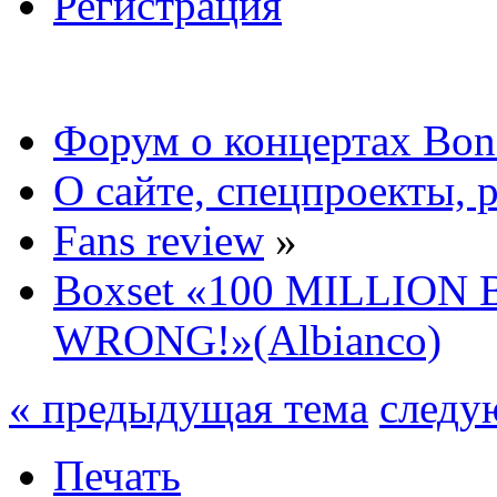
Регистрация
Форум о концертах Bon
О сайте, спецпроекты, 
Fans review
»
Boxset «100 MILLION
WRONG!»(Albianco)
« предыдущая тема
следу
Печать