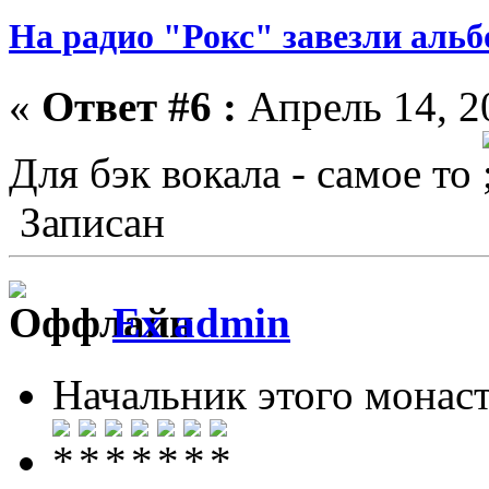
На радио "Рокс" завезли аль
«
Ответ #6 :
Апрель 14, 2
Для бэк вокала - самое то
Записан
Ex admin
Начальник этого монас