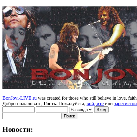
BonJovi-LIVE.ru
was created for those who still believe in love, faith,
Добро пожаловать,
Гость
. Пожалуйста,
войдите
или
зарегистр
Новости: