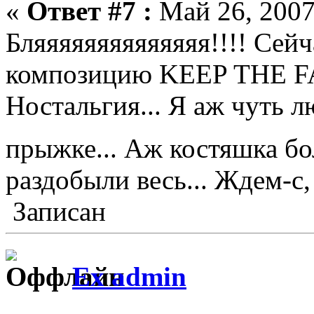
«
Ответ #7 :
Май 26, 2007
Бляяяяяяяяяяяяяя!!!! Сейч
композицию KEEP THE FA
Ностальгия... Я аж чуть л
прыжке... Аж костяшка б
раздобыли весь... Ждем-с,
Записан
Ex admin