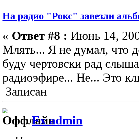
На радио "Рокс" завезли аль
«
Ответ #8 :
Июнь 14, 200
Млять... Я не думал, что 
буду чертовски рад слышат
радиоэфире... Не... Это кл
Записан
Ex admin