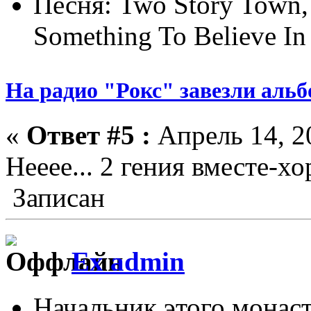
Песня: Two Story Town, (
Something To Believe In
На радио "Рокс" завезли аль
«
Ответ #5 :
Апрель 14, 20
Нееее... 2 гения вместе-хо
Записан
Ex admin
Начальник этого монас