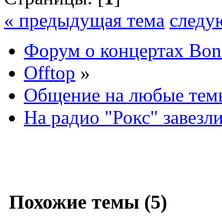
« предыдущая тема
следу
Форум о концертах Bon
Offtop
»
Общение на любые тем
На радио "Рокс" завезл
Похожие темы (5)