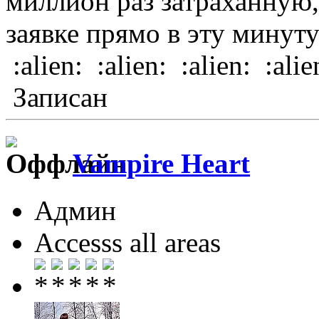
миллион раз затраханную,
заявке прямо в эту мину
:alien: :alien: :alien: :alie
Записан
Vampire Heart
Админ
Accesss all areas