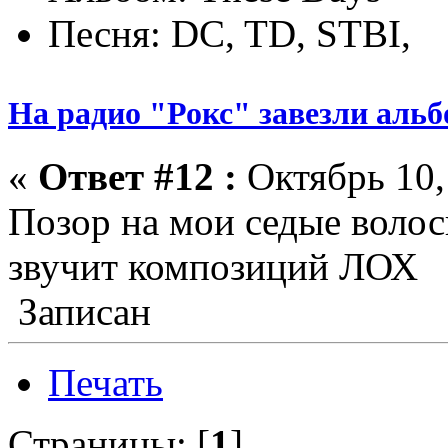
Песня: DC, TD, STBI,
На радио "Рокс" завезли аль
«
Ответ #12 :
Октябрь 10,
Позор на мои седые волос
звучит композиций ЛОХ
Записан
Печать
Страницы: [
1
]