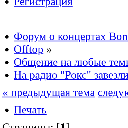
Регистрация
Форум о концертах Bon
Offtop
»
Общение на любые тем
На радио "Рокс" завезл
« предыдущая тема
следу
Печать
Страницы: [
1
]