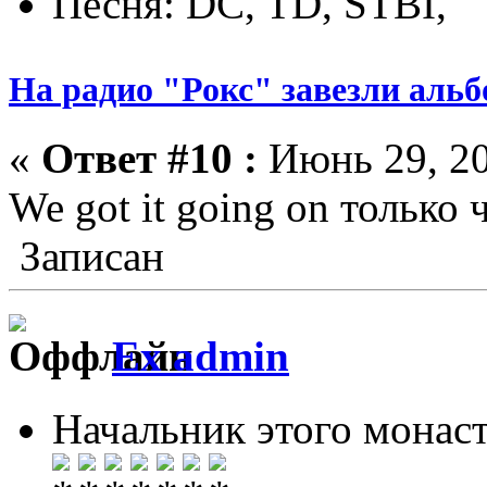
Песня: DC, TD, STBI,
На радио "Рокс" завезли аль
«
Ответ #10 :
Июнь 29, 20
We got it going on только
Записан
Ex admin
Начальник этого монас