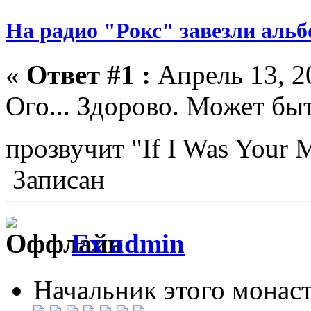
На радио "Рокс" завезли аль
«
Ответ #1 :
Апрель 13, 20
Ого... Здорово. Может быт
прозвучит "If I Was Your 
Записан
Ex admin
Начальник этого монас