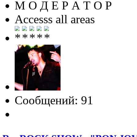
М О Д Е Р А Т О Р
Accesss all areas
Сообщений: 91