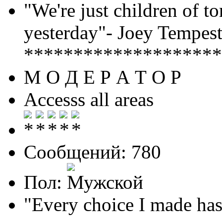
"We're just children of 
yesterday"- Joey Tempest
********************
М О Д Е Р А Т О Р
Accesss all areas
Сообщений: 780
Пол:
"Every choice I made has