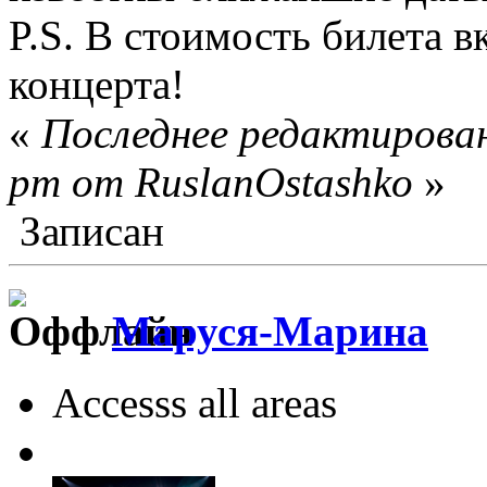
P.S. В стоимость билета 
концерта!
«
Последнее редактирован
pm от RuslanOstashko
»
Записан
Маруся-Марина
Accesss all areas