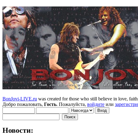
BonJovi-LIVE.ru
was created for those who still believe in love, faith,
Добро пожаловать,
Гость
. Пожалуйста,
войдите
или
зарегистр
Новости: