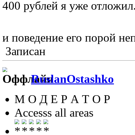
400 рублей я уже отложил.
и поведение его порой н
Записан
RuslanOstashko
М О Д Е Р А Т О Р
Accesss all areas