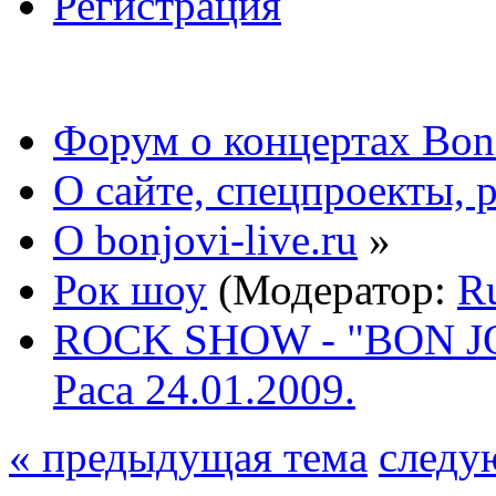
Регистрация
Форум о концертах Bon
О сайте, спецпроекты, 
О bonjovi-live.ru
»
Рок шоу
(Модератор:
R
ROCK SHOW - "BON JOV
Раса 24.01.2009.
« предыдущая тема
следу