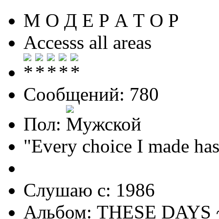
М О Д Е Р А Т О Р
Accesss all areas
Сообщений: 780
Пол:
"Every choice I made has
Слушаю с: 1986
Альбом: THESE DAYS 