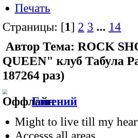
Печать
Страницы: [
1
]
2
3
...
14
Автор
Тема: ROCK SHO
QUEEN" клуб Табула Рас
187264 раз)
Евгений
Might to live till my hear
Accesss all areas