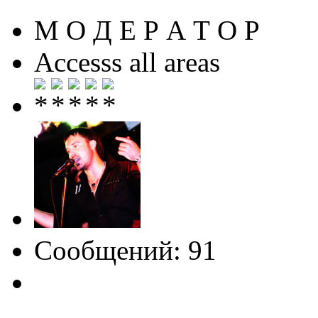
М О Д Е Р А Т О Р
Accesss all areas
Сообщений: 91