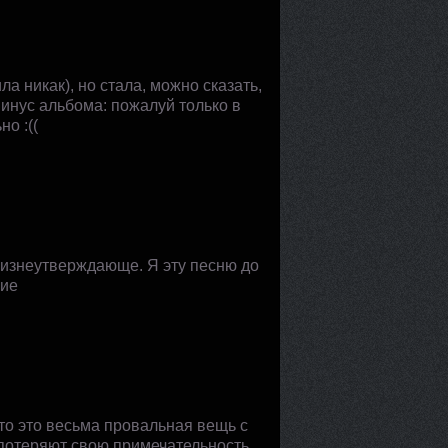
ила никак), но стала, можно сказать,
инус альбома: пожалуй только в
о :((
 жизнеутверждающе. Я эту песню до
ние
то это весьма провальная вещь с
 потеряют свою примечательность.