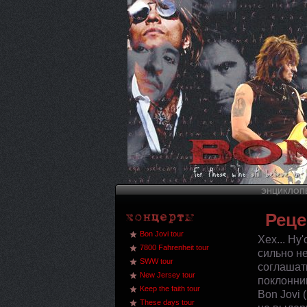
ЭНЦИКЛОПЕ
Реце
Bon Jovi tour
Хех... Ну
7800 Fahrenheit tour
сильно не
SWW tour
соглашать
New Jersey tour
поклонник
Keep the faith tour
Bon Jovi
These days tour