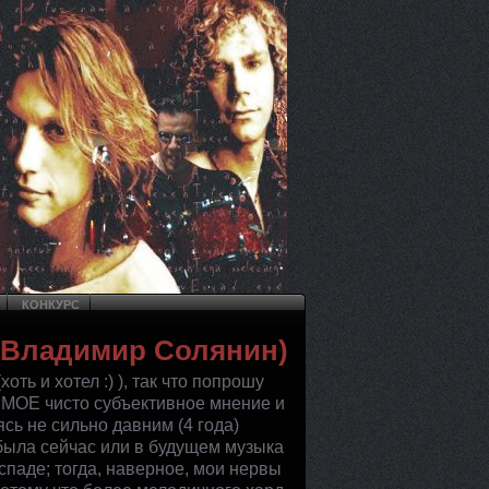
КОНКУРС
 (Владимир Солянин)
оть и хотел :) ), так что попрошу
то МОЕ чисто субъективное мнение и
сь не сильно давним (4 года)
 была сейчас или в будущем музыка
паде; тогда, наверное, мои нервы