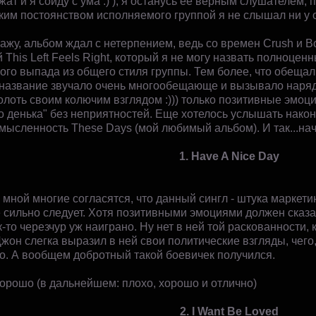
ат и я сойду с ума :) ), я останусь ее верным слушателем,
аким постоянством исполняемого группой я не слышал ни у 
ажу, альбом ждал с нетерпением, ведь со времен Crush и B
й This Left Feels Right, который я не могу назвать полноцен
ого выпада из общего стиля группы. Тем более, что обещал
И название звучало очень многообещающе и вызывало наряду
олоть своим колючим взглядом :))) только позитивные эмоци
о денька" без неприятностей. Еще хотелось услышать након
омысленность These Days (мой любимый альбом). И так...на
1. Have A Nice Day
мной многие согласятся, что данный сингл - штука маркети
 сильно следует. Хотя позитивными эмоциями должен сказат
к-то черезчур уж наиграно. Ну нет в ней той раскованности, к
жон слегка выразил в ней свои политические взгляды, чего,
о. А вообщем добротный такой боевичек получился.
хорошо (в дальнейшем: плохо, хорошо и отлично)
2. I Want Be Loved