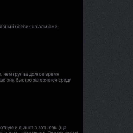
й явный боевик на альбоме,
о, чем группа долгое время
маю она быстро затеряется среди
лотную и дышет в затылок. (ща