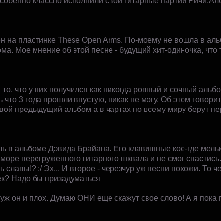
 ) Особенно классно исполнили свои гитарные партии Ричи,Ал
н на пластинке These Open Arms. По-моему не вошла в аль
а. Мое мнение об этой песне - будущий хит-одиночка, что 
о, что у них получился как никогда ровный и сочный альбо
ь что 3 года прошли впустую, никак не могу. Об этом говори
ой предыдущий альбом а в чартах по всему миру берут пе
ль в альбоме Дэвида Брайана. Его клавишные кое-где мельк
 море перегруженного гитарного шквала и не смог спастись.
ь славы!? :/ Эх... И второе - черезчур уж песни похожи. То 
ек? Надо бы призадуматься
к уж он и плох. Думаю ОНИ еще скажут свое слово! А я пок