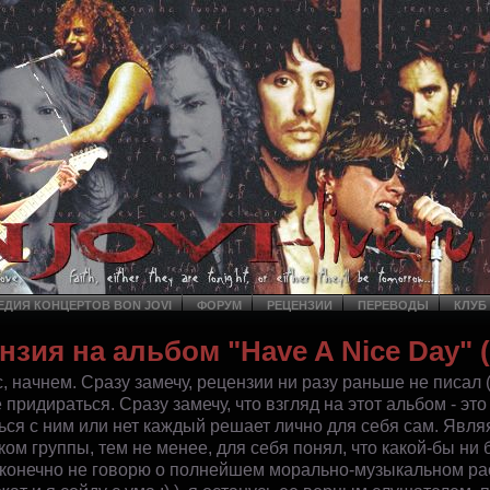
ДИЯ КОНЦЕРТОВ BON JOVI
ФОРУМ
РЕЦЕНЗИИ
ПЕРЕВОДЫ
КЛУБ
нзия на альбом "Have A Nice Day"
'с, начнем. Сразу замечу, рецензии ни разу раньше не писал (х
 придираться. Сразу замечу, что взгляд на этот альбом - э
ся с ним или нет каждый решает лично для себя сам. Являя
ом группы, тем не менее, для себя понял, что какой-бы ни
 (конечно не говорю о полнейшем морально-музыкальном рас