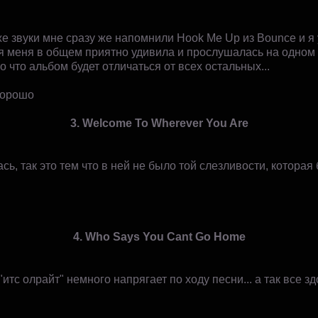
е звуки мне сразу же напомнили Hook Me Up из Bounce и я
ня меня в общем приятно удивила и прослушалась на одном 
о что альбом будет отличаться от всех остальных...
хорошо
3. Welcome To Wherever You Are
сь, так это тем что в ней не было той слезливости, которая
4. Who Says You Cant Go Home
итс олрайт" немного напрягает по ходу песни... а так все зд