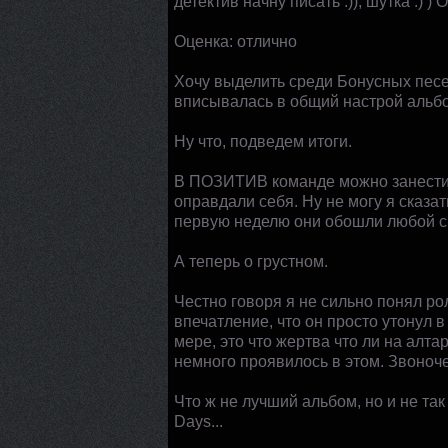
детектив начну писать :)), шутка :)
Оценка: отлично
Хочу выделить среди Бонусных песе
вписывалась в общий настрой альбом
Ну что, подведем итоги.
В ПОЗИТИВ команде можно занести т
оправдали себя. Ну не могу я сказат
первую неделю они обошли любой св
А теперь о грустном.
Честно говоря я не сильно понял ро
впечатление, что он просто утонул в
мере, это что жертва что ли на алтар
немного проявилось в этом. Звоноч
Что ж не лучший альбом, но и не та
Days...