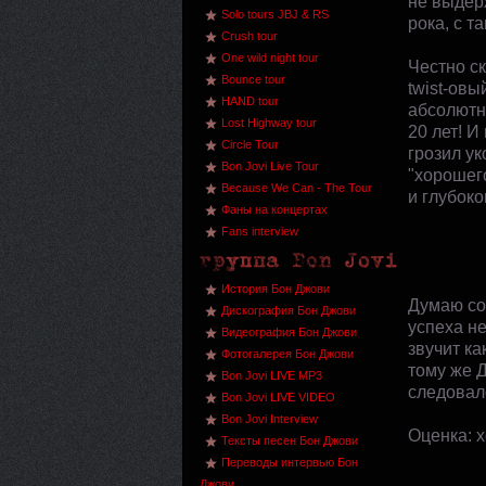
не выдерж
Solo tours JBJ & RS
рока, с т
Crush tour
One wild night tour
Честно ск
Bounce tour
twist-овы
HAND tour
абсолютн
Lost Highway tour
20 лет! 
Circle Tour
грозил ук
Bon Jovi Live Tour
"хорошег
Because We Can - The Tour
и глубок
Фаны на концертах
Fans interview
История Бон Джови
Думаю со 
Дискография Бон Джови
успеха не
Видеография Бон Джови
звучит ка
Фотогалерея Бон Джови
тому же Д
Bon Jovi LIVE MP3
следовал
Bon Jovi LIVE VIDEO
Bon Jovi Interview
Оценка: 
Тексты песен Бон Джови
Переводы интервью Бон
Джови