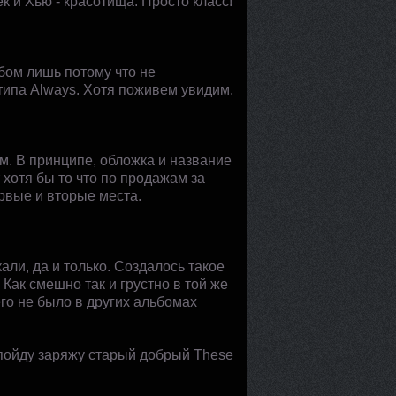
ек и Хью - красотища. Просто класс!
бом лишь потому что не
типа Always. Хотя поживем увидим.
м. В принципе, обложка и название
т хотя бы то что по продажам за
рвые и вторые места.
али, да и только. Создалось такое
 Как смешно так и грустно в той же
чего не было в других альбомах
а пойду заряжу старый добрый These