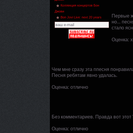
Коллекция концертов Бон
Джови
Первые ж
Bon Jovi Live: next 20 years
но... пес
стало ясн
Оценка: 
Чем мне сразу эта ппесня понравила
Песня ребятам явно удалась.
Оценка: отлично
Без комментариев. Правда вот этот "
Оценка: отлично