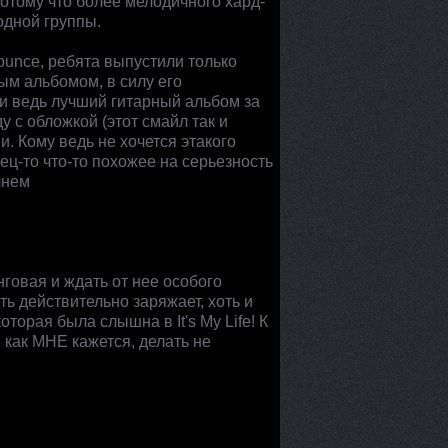
 потому что более мелодичного хард-
одной группы.
ounce, ребята выпустили только
ным альбомом, в силу его
и ведь лучший гитарный альбом за
 с обложкой (этот смайл так и
и. Кому ведь не хочется этакого
ец-то что-то похожее на серьезность
чнем
нговая и ждать от нее особого
ь действительно заряжает, хоть и
оторая была слышна в It's My Life! К
 как МНЕ кажется, делать не