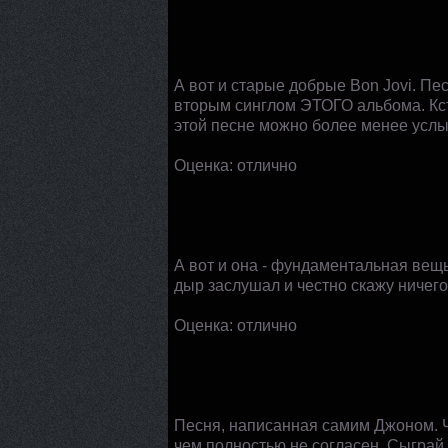
А вот и старые добрые Bon Jovi. Песн
вторым синглом ЭТОГО альбома. Кст
этой песне можно более менее услыша
Оценка: отлично
А вот и она - фундаментальная вещь
дыр заслушал и честно скажу ничего
Оценка: отлично
Песня, написанная самим Джоном. Ч
чем полностью не согласен. Сыграй 