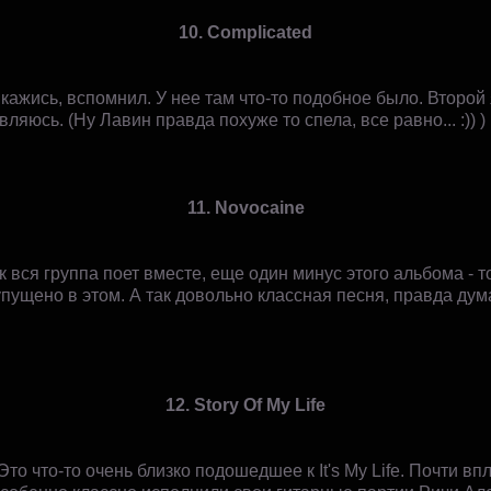
10. Complicated
, кажись, вспомнил. У нее там что-то подобное было. Второ
ляюсь. (Ну Лавин правда похуже то спела, все равно... :)) )
11. Novocaine
 вся группа поет вместе, еще один минус этого альбома - т
пущено в этом. А так довольно классная песня, правда ду
12. Story Of My Life
о что-то очень близко подошедшее к It's My Life. Почти вп