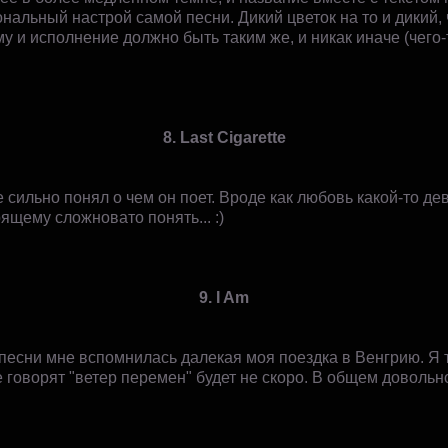
нальный настрой самой песни. Дикий цветок на то и дикий, ч
 и исполнение должно быть таким же, и никак иначе (чего-
8. Last Сigarette
 сильно понял о чем он поет. Вроде как любовь какой-то д
урящему сложновато понять... :)
9. I Am
песни мне вспомнилась далекая моя поездка в Венгрию. Я т
 говорят "ветер перемен" будет не скоро. В общем довольн