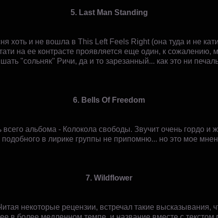
5. Last Man Standing
я хоть и не вошла в This Left Feels Right (она туда и не кат
ати на ее контрасте проявляется еще один, к сожалению, м
ть "сольняк" Ричи, да и то зарезанный... как это ни печальн
6. Bells Of Freedom
 всего альбома - Колокола свободы. Звучит очень гордо и
 подобного в лирике группы не припомню... но это мое мне
7. Wildflower
итая некоторые рецензии, встречал такие высказывания, ч
ее в более медленном темпе, и название вместе с текстом