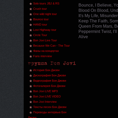
Solo tours JBJ & RS
Bounce, I Believe, Y
Crush tour
Blood On Blood, Undi
One wild night tour
It's My Life, Misunde
Bounce tour
Keep The Faith, Some
HAND tour
Queen From Mars, Bo
Lost Highway tour
Peppermint Twist, I'
Circle Tour
Alive
Bon Jovi Live Tour
Because We Can - The Tour
Фаны на концертах
Fans interview
История Бон Джови
Дискография Бон Джови
Видеография Бон Джови
Фотогалерея Бон Джови
Bon Jovi LIVE MP3
Bon Jovi LIVE VIDEO
Bon Jovi Interview
Тексты песен Бон Джови
Переводы интервью Бон
Джови