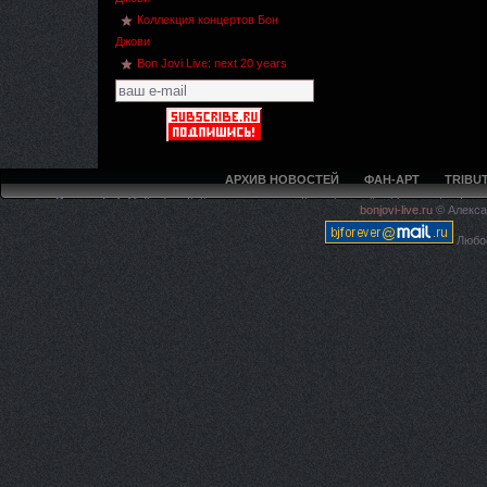
Коллекция концертов Бон
Джови
Bon Jovi Live: next 20 years
АРХИВ НОВОСТЕЙ
ФАН-АРТ
TRIBUT
Deprecated
: Methods with the same name as their class will not be constructors 
bonjovi-live.ru
© Алекса
live.ru/5ca594f97e4225c620
Любое