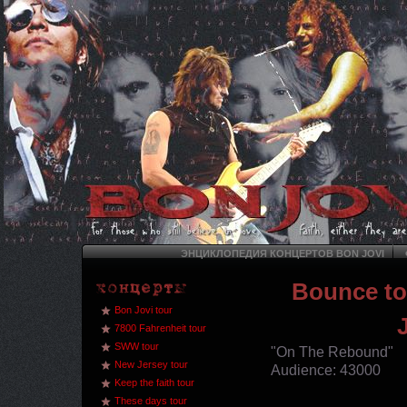
ЭНЦИКЛОПЕДИЯ КОНЦЕРТОВ BON JOVI
Bounce to
Bon Jovi tour
7800 Fahrenheit tour
SWW tour
"On The Rebound"
New Jersey tour
Audience: 43000
Keep the faith tour
These days tour