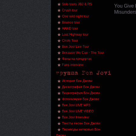
Solo tours JBJ & RS
You Give 
Crush tour
Misunders
One wild night tour
Bounce tour
HAND tour
Lost Highway tour
Circle Tour
Bon Jovi Live Tour
Because We Can - The Tour
Фаны на концертах
Fans interview
История Бон Джови
Дискография Бон Джови
Видеография Бон Джови
Фотогалерея Бон Джови
Bon Jovi LIVE MP3
Bon Jovi LIVE VIDEO
Bon Jovi Interview
Тексты песен Бон Джови
Переводы интервью Бон
Джови