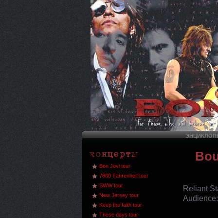
ЭНЦИКЛОПЕ
Bou
Bon Jovi tour
7800 Fahrenheit tour
SWW tour
Reliant S
New Jersey tour
Audience
Keep the faith tour
These days tour