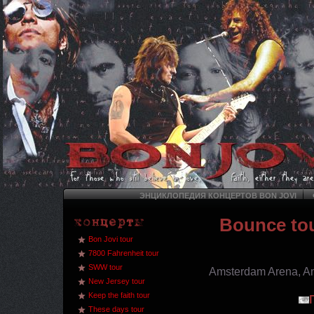
ЭНЦИКЛОПЕДИЯ КОНЦЕРТОВ BON JOVI
Bounce to
Bon Jovi tour
7800 Fahrenheit tour
SWW tour
Amsterdam Arena, Am
New Jersey tour
Keep the faith tour
These days tour