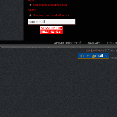
Коллекция концертов Бон
Джови
Bon Jovi Live: next 20 years
АРХИВ НОВОСТЕЙ
ФАН-АРТ
TRIBUT
Deprecated
: Methods with the same name as their class will not be constructors 
bonjovi-live.ru
© Алекса
live.ru/5ca594f97e4225c620
Любое