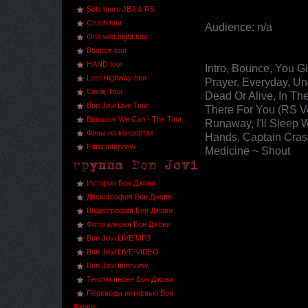
Solo tours JBJ & RS
Crush tour
Audience: n/a
One wild night tour
Bounce tour
HAND tour
Intro, Bounce, You Gi
Lost Highway tour
Prayer, Everyday, Un
Circle Tour
Dead Or Alive, In The
Bon Jovi Live Tour
There For You (RS Vo
Because We Can - The Tour
Runaway, I'll Sleep 
Фаны на концертах
Hands, Captain Cras
Fans interview
Medicine ~ Shout
История Бон Джови
Дискография Бон Джови
Видеография Бон Джови
Фотогалерея Бон Джови
Bon Jovi LIVE MP3
Bon Jovi LIVE VIDEO
Bon Jovi Interview
Тексты песен Бон Джови
Переводы интервью Бон
Джови