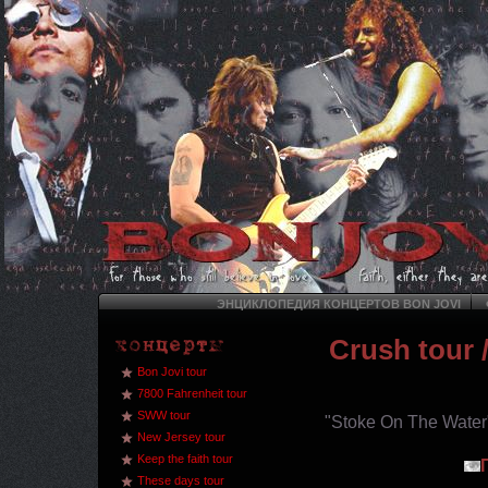
ЭНЦИКЛОПЕДИЯ КОНЦЕРТОВ BON JOVI
Crush tour
/
Bon Jovi tour
7800 Fahrenheit tour
SWW tour
"Stoke On The Water
New Jersey tour
Keep the faith tour
These days tour