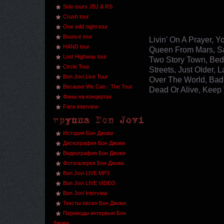
Solo tours JBJ & RS
Crush tour
One wild night tour
Bounce tour
Livin' On A Prayer,
HAND tour
Queen From Mars, Say 
Lost Highway tour
Two Story Town, Bed 
Circle Tour
Streets, Just Older, 
Bon Jovi Live Tour
Over The World, Bad
Because We Can - The Tour
Dead Or Alive, Keep 
Фаны на концертах
Fans interview
История Бон Джови
Дискография Бон Джови
Видеография Бон Джови
Фотогалерея Бон Джови
Bon Jovi LIVE MP3
Bon Jovi LIVE VIDEO
Bon Jovi Interview
Тексты песен Бон Джови
Переводы интервью Бон
Джови