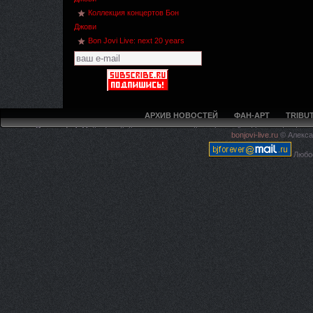
Коллекция концертов Бон
Джови
Bon Jovi Live: next 20 years
АРХИВ НОВОСТЕЙ
ФАН-АРТ
TRIBUT
Deprecated
: Methods with the same name as their class will not be constructors 
bonjovi-live.ru
© Алекса
live.ru/5ca594f97e4225c620
Любое