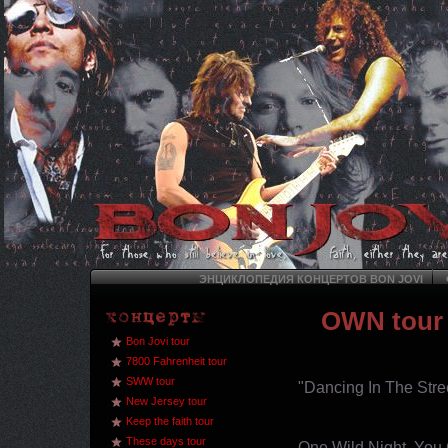
ЭНЦИКЛОПЕДИЯ КОНЦЕРТОВ BON JOVI
OWN tour
Bon Jovi tour
7800 Fahrenheit tour
SWW tour
"Dancing In The Stre
New Jersey tour
Keep the faith tour
These days tour
One Wild Night, You