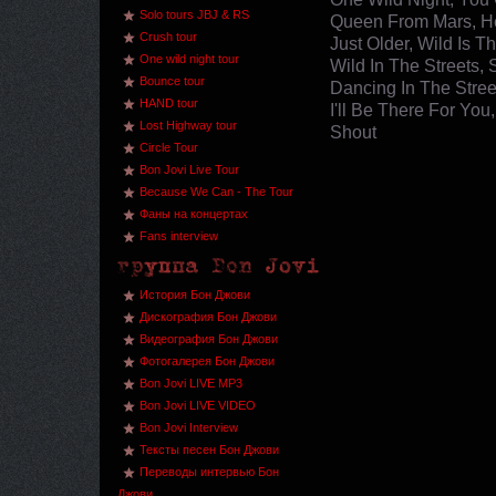
Solo tours JBJ & RS
Queen From Mars, Hey
Crush tour
Just Older, Wild Is 
One wild night tour
Wild In The Streets, 
Bounce tour
Dancing In The Stree
HAND tour
I'll Be There For Yo
Lost Highway tour
Shout
Circle Tour
Bon Jovi Live Tour
Because We Can - The Tour
Фаны на концертах
Fans interview
История Бон Джови
Дискография Бон Джови
Видеография Бон Джови
Фотогалерея Бон Джови
Bon Jovi LIVE MP3
Bon Jovi LIVE VIDEO
Bon Jovi Interview
Тексты песен Бон Джови
Переводы интервью Бон
Джови