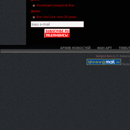
Коллекция концертов Бон
Джови
Bon Jovi Live: next 20 years
АРХИВ НОВОСТЕЙ
ФАН-АРТ
TRIBUT
Deprecated
: Methods with the same name as their class will not be constructors 
bonjovi-live.ru
© Алекса
live.ru/5ca594f97e4225c620
Любое