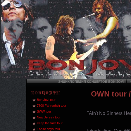
ЭНЦИКЛОПЕДИЯ КОНЦЕРТОВ BON JOVI
OWN tour
/
Bon Jovi tour
7800 Fahrenheit tour
SWW tour
"Ain't No Sinners He
New Jersey tour
Keep the faith tour
These days tour
Introduction, One Wi