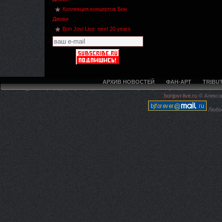
Коллекция концертов Бон
Джови
Bon Jovi Live: next 20 years
АРХИВ НОВОСТЕЙ
ФАН-АРТ
TRIBUT
Deprecated
: Methods with the same name as their class will not be constructors 
bonjovi-live.ru
© Алекса
live.ru/5ca594f97e4225c620
Любое