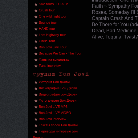
Solo tours JBJ & RS
Faith ~ Sympathy For
Crush tour
Roses, Someday I'll B
One wild night tour
Captain Crash And Th
Bounce tour
Be There for You (add
HAND tour
Dead, Bad Medicine ~
Lost Highway tour
Alive, Tequila, Twist
Circle Tour
Bon Jovi Live Tour
Because We Can - The Tour
Фаны на концертах
Fans interview
История Бон Джови
Дискография Бон Джови
Видеография Бон Джови
Фотогалерея Бон Джови
Bon Jovi LIVE MP3
Bon Jovi LIVE VIDEO
Bon Jovi Interview
Тексты песен Бон Джови
Переводы интервью Бон
Джови