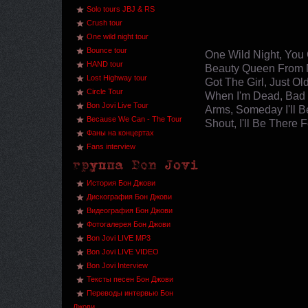
Solo tours JBJ & RS
Crush tour
One wild night tour
Bounce tour
One Wild Night, You 
HAND tour
Beauty Queen From Mar
Lost Highway tour
Got The Girl, Just Ol
Circle Tour
When I'm Dead, Bad 
Bon Jovi Live Tour
Arms, Someday I'll B
Because We Can - The Tour
Shout, I'll Be There 
Фаны на концертах
Fans interview
История Бон Джови
Дискография Бон Джови
Видеография Бон Джови
Фотогалерея Бон Джови
Bon Jovi LIVE MP3
Bon Jovi LIVE VIDEO
Bon Jovi Interview
Тексты песен Бон Джови
Переводы интервью Бон
Джови