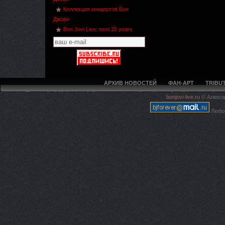
Коллекция концертов Бон
Джови
Bon Jovi Live: next 20 years
АРХИВ НОВОСТЕЙ
ФАН-АРТ
TRIBUT
Deprecated
: Methods with the same name as their class will not be constructors 
bonjovi-live.ru
© Алекса
live.ru/5ca594f97e4225c620
Любое