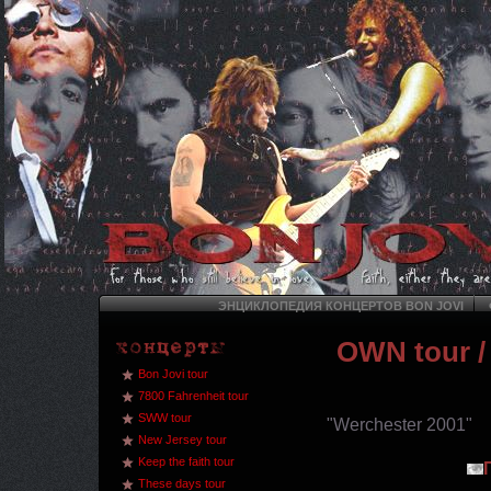
ЭНЦИКЛОПЕДИЯ КОНЦЕРТОВ BON JOVI
OWN tour
/
Bon Jovi tour
7800 Fahrenheit tour
SWW tour
"Werchester 2001"
New Jersey tour
Keep the faith tour
These days tour